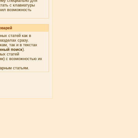
ему специально для
тать с клавиатуры
ечил возможность
оварей
ных статей как в
разделах сразу.
ам, так и в текстах
нный поиск
).
ых статей
ям) с возможностью их
арным статьям.