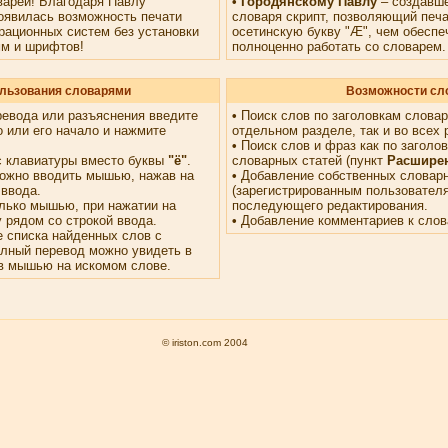
варей! Благодаря Павлу
• Городянскому Павлу
– создавш
оявилась возможность печати
словаря скрипт, позволяющий печа
рационных систем без установки
осетинскую букву "Æ", чем обесп
м и шрифтов!
полноценно работать со словарем.
льзования словарями
Возможности сл
ревода или разъяснения введите
•
Поиск слов по заголовкам словар
 или его начало и нажмите
отдельном разделе, так и во всех 
•
Поиск слов и фраз как по заголовк
с клавиатуры вместо буквы
"ё"
.
словарных статей (пункт
Расшире
ожно вводить мышью, нажав на
•
Добавление собственных словарн
 ввода.
(зарегистрированным пользовател
лько мышью, при нажатии на
последующего редактирования.
 рядом со строкой ввода.
•
Добавление комментариев к слов
 списка найденных слов с
олный перевод можно увидеть в
в мышью на искомом слове.
© iriston.com 2004