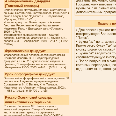
доступны несколько сло
Æмбарынгæнæн дзырдуат
Городянскому впервые п
(Толковый словарь)
буквы
"Æ"
из любых опе
Использованы материалы из книг: Осетинские
дополнительных програм
обычаи. Составитель Гастан Агнаев. Рецензенты
Камал Ходов, Геор Чеджемты. – Владикавказ,
«Урсдон», 1999 – 172 с.;
Ирон æгъдæуттæ. Чиныг сарæзта Агънаты
Правила по
Гæстæн. Рецензенттæ Ходы Камал æмæ
Чеджемты Геор. – Дзæуджыхъæу, «Урсдон»,
•
Для поиска нужного пе
1999 – 176 с.;
интересующее Вас слово
Этнография и мифология осетин. Краткий
"Поиск".
словарь. Составили Дзадзиев А.Б., Дзуцев Х.В.,
Караев С.М. – Владикавказ, 1994 – 284 с. ( 1 072
•
Буква
"æ"
печатается 
статьи)
Кроме этого букву
"æ"
м
кнопку рядом со строкой
Фразеологион дзырдуат
•
Буква
"ё"
вводиться то
Фразеологический словарь осетинского языка.
соответствующую кнопку
Составил Дзабиты З. Т. Редактор издания
•
После получения в окне
Дзиццойты Ю. А.: 2-е дополненное издание. г.
Цхинвал, Полиграфическое производственное
краткими переводами, п
объединение РЮО, 2003. – 448 с. (5 241 статя)
отдельном окне, щелкну
Ирон орфографион дзырдуат
Осетинский орфографический словарь, около 58
тысяч слов. Научно-популярное издание.
Составители: Н. К. Багаев, Х. А. Таказов.
Издательство «Алания», – Владикавказ, 2002 г.
— 688 с. (реально 49 770 статей)
Русско-Осетинский словарь
лингвистических терминов
Составил: Гацалова Л.Б. Книга издана в
авторской редакции. Северо-Осетинский
институт гуманитарных и социальных
исследований – Владикавказ: РИО СОИГСИ,