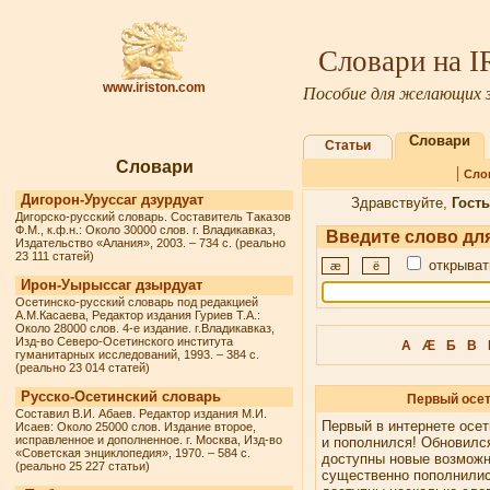
Словари на 
www.iriston.com
Пособие для желающих з
Словари
Статьи
Словари
|
Сло
Дигорон-Уруссаг дзурдуат
Здравствуйте,
Гость
Дигорско-русский словарь. Составитель Таказов
Ф.М., к.ф.н.: Около 30000 слов. г. Владикавказ,
Введите слово для
Издательство «Алания», 2003. – 734 с. (реально
23 111 статей)
открыват
æ
ё
Ирон-Уырыссаг дзырдуат
Осетинско-русский словарь под редакцией
А.М.Касаева, Редактор издания Гуриев Т.А.:
Около 28000 слов. 4-е издание. г.Владикавказ,
Изд-во Северо-Осетинского института
А
Æ
Б
В
гуманитарных исследований, 1993. – 384 с.
(реально 23 014 статей)
Русско-Осетинский словарь
Первый осет
Составил В.И. Абаев. Редактор издания М.И.
Первый в интернете осет
Исаев: Около 25000 слов. Издание второе,
исправленное и дополненное. г. Москва, Изд-во
и пополнился! Обновилс
«Советская энциклопедия», 1970. – 584 с.
доступны новые возмож
(реально 25 227 статьи)
существенно пополнилис