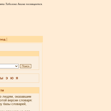
яти Таболова Акима посвящается.
|
Вход
Ы
Э
Ю
Я
сти
ю людям, оказавшим
этой версии словаря:
у базы словарей,