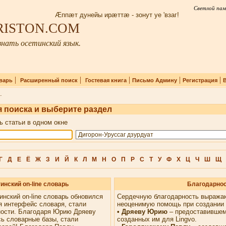
Светлой пам
Æппæт дунейы ирæттæ - зонут уе 'взаг!
IRISTON.COM
нать осетинский язык.
|
|
|
|
|
варь
Расширенный поиск
Гостевая книга
Письмо Админу
Регистрация
.
 поиска и выберите раздел
ь статьи в одном окне
Г
Д
Е
Ё
Ж
З
И
Й
К
Л
М
Н
О
П
Р
С
Т
У
Ф
Х
Ц
Ч
Ш
Щ
инский on-line словарь
Благодарно
инский on-line словарь обновился
Сердечную благодарность выража
я интерфейс словаря, стали
неоценимую помощь при создании 
ности. Благодаря Юрию Дряеву
• Дряеву Юрию
– предоставившем
ь словарные базы, стали
созданных им для Lingvo.