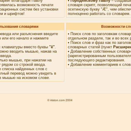
варей! Благодаря Павлу
• Городянскому Павлу
– создавш
оявилась возможность печати
словаря скрипт, позволяющий печа
рационных систем без установки
осетинскую букву "Æ", чем обесп
м и шрифтов!
полноценно работать со словарем.
льзования словарями
Возможности сл
ревода или разъяснения введите
•
Поиск слов по заголовкам словар
 или его начало и нажмите
отдельном разделе, так и во всех 
•
Поиск слов и фраз как по заголовк
с клавиатуры вместо буквы
"ё"
.
словарных статей (пункт
Расшире
ожно вводить мышью, нажав на
•
Добавление собственных словарн
 ввода.
(зарегистрированным пользовател
лько мышью, при нажатии на
последующего редактирования.
 рядом со строкой ввода.
•
Добавление комментариев к слов
 списка найденных слов с
олный перевод можно увидеть в
в мышью на искомом слове.
© iriston.com 2004