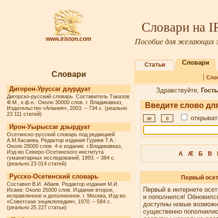
Словари на 
www.iriston.com
Пособие для желающих з
Словари
Статьи
Словари
|
Сло
Дигорон-Уруссаг дзурдуат
Здравствуйте,
Гость
Дигорско-русский словарь. Составитель Таказов
Ф.М., к.ф.н.: Около 30000 слов. г. Владикавказ,
Введите слово для
Издательство «Алания», 2003. – 734 с. (реально
23 111 статей)
открыват
æ
ё
Ирон-Уырыссаг дзырдуат
Осетинско-русский словарь под редакцией
А.М.Касаева, Редактор издания Гуриев Т.А.:
Около 28000 слов. 4-е издание. г.Владикавказ,
Изд-во Северо-Осетинского института
А
Æ
Б
В
гуманитарных исследований, 1993. – 384 с.
(реально 23 014 статей)
Русско-Осетинский словарь
Первый осет
Составил В.И. Абаев. Редактор издания М.И.
Первый в интернете осет
Исаев: Около 25000 слов. Издание второе,
исправленное и дополненное. г. Москва, Изд-во
и пополнился! Обновилс
«Советская энциклопедия», 1970. – 584 с.
доступны новые возмож
(реально 25 227 статьи)
существенно пополнилис