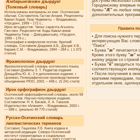
доступны несколько сло
Æмбарынгæнæн дзырдуат
Городянскому впервые п
(Толковый словарь)
буквы
"Æ"
из любых опе
Использованы материалы из книг: Осетинские
дополнительных програм
обычаи. Составитель Гастан Агнаев. Рецензенты
Камал Ходов, Геор Чеджемты. – Владикавказ,
«Урсдон», 1999 – 172 с.;
Ирон æгъдæуттæ. Чиныг сарæзта Агънаты
Правила по
Гæстæн. Рецензенттæ Ходы Камал æмæ
Чеджемты Геор. – Дзæуджыхъæу, «Урсдон»,
•
Для поиска нужного пе
1999 – 176 с.;
интересующее Вас слово
Этнография и мифология осетин. Краткий
"Поиск".
словарь. Составили Дзадзиев А.Б., Дзуцев Х.В.,
Караев С.М. – Владикавказ, 1994 – 284 с. ( 1 072
•
Буква
"æ"
печатается 
статьи)
Кроме этого букву
"æ"
м
кнопку рядом со строкой
Фразеологион дзырдуат
•
Буква
"ё"
вводиться то
Фразеологический словарь осетинского языка.
соответствующую кнопку
Составил Дзабиты З. Т. Редактор издания
•
После получения в окне
Дзиццойты Ю. А.: 2-е дополненное издание. г.
Цхинвал, Полиграфическое производственное
краткими переводами, п
объединение РЮО, 2003. – 448 с. (5 241 статя)
отдельном окне, щелкну
Ирон орфографион дзырдуат
Осетинский орфографический словарь, около 58
тысяч слов. Научно-популярное издание.
Составители: Н. К. Багаев, Х. А. Таказов.
Издательство «Алания», – Владикавказ, 2002 г.
— 688 с. (реально 49 770 статей)
Русско-Осетинский словарь
лингвистических терминов
Составил: Гацалова Л.Б. Книга издана в
авторской редакции. Северо-Осетинский
институт гуманитарных и социальных
исследований – Владикавказ: РИО СОИГСИ,