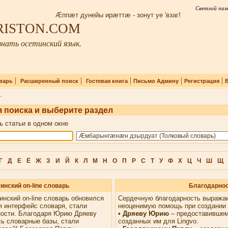
Светлой пам
Æппæт дунейы ирæттæ - зонут уе 'взаг!
IRISTON.COM
нать осетинский язык.
|
|
|
|
|
варь
Расширенный поиск
Гостевая книга
Письмо Админу
Регистрация
.
 поиска и выберите раздел
ь статьи в одном окне
Г
Д
Е
Ё
Ж
З
И
Й
К
Л
М
Н
О
П
Р
С
Т
У
Ф
Х
Ц
Ч
Ш
Щ
инский on-line словарь
Благодарно
инский on-line словарь обновился
Сердечную благодарность выража
я интерфейс словаря, стали
неоценимую помощь при создании 
ности. Благодаря Юрию Дряеву
• Дряеву Юрию
– предоставившем
ь словарные базы, стали
созданных им для Lingvo.