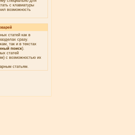
ему специально для
тать с клавиатуры
ечил возможность
оварей
ных статей как в
разделах сразу.
ам, так и в текстах
нный поиск
).
ых статей
ям) с возможностью их
арным статьям.