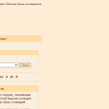
яти Таболова Акима посвящается.
|
Вход
Ы
Э
Ю
Я
сти
ю людям, оказавшим
этой версии словаря:
у базы словарей,