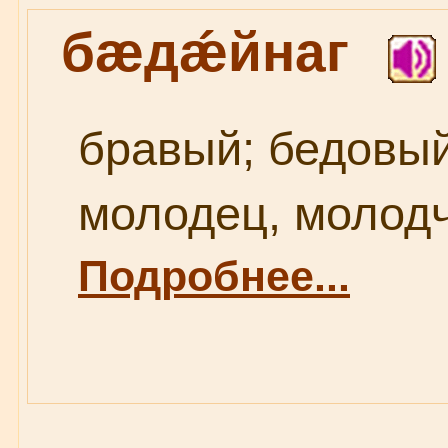
бæдǽйнаг
бравый; бедовы
молодец, молодчи
Подробнее...