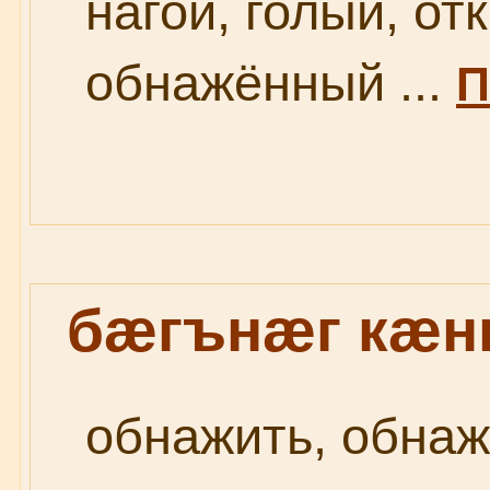
нагой, голый, от
обнажённый ...
П
бæгънæг кæн
обнажить, обнаж