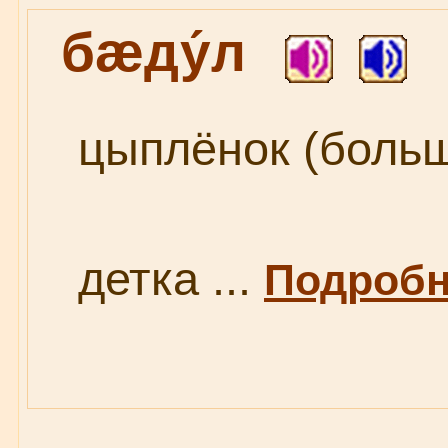
бæду́л
цыплёнок (больш
детка ...
Подробне