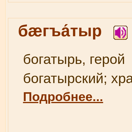
бæгъа́тыр
богатырь, герой
богатырский; хра
Подробнее...