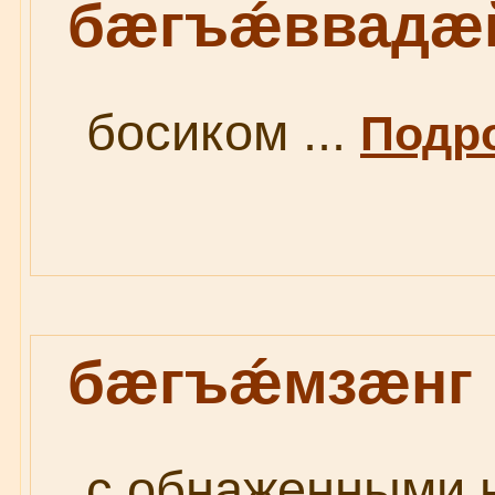
бæгъǽввадæ
босиком ...
Подро
бæгъǽмзæнг
с обнаженными н