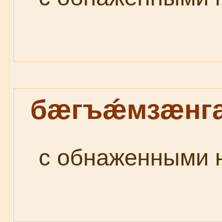
бæгъǽмзæнг
с обнаженными н