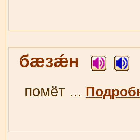
бæзǽн
помёт ...
Подробн