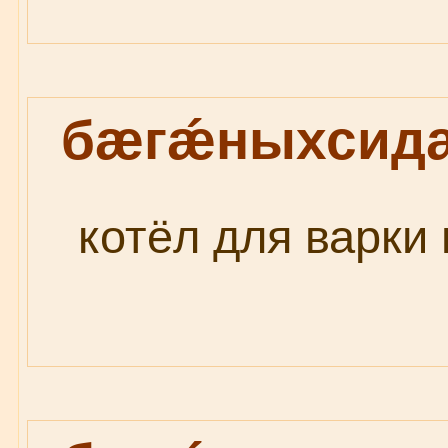
бæгǽныхсид
котёл для варки 