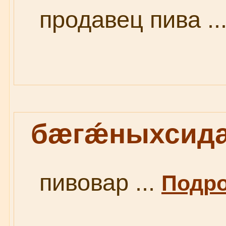
продавец пива ..
бæгǽныхсид
пивовар ...
Подро