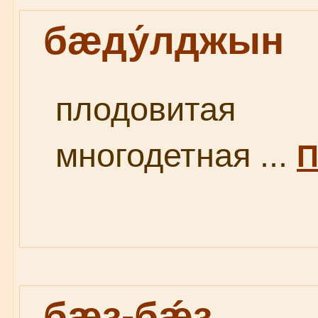
бæду́лджын
плодовитая
многодетная ...
П
бæз-бǽз