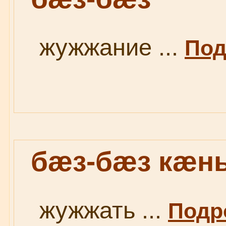
жужжание ...
Под
бæз-бæз кæн
жужжать ...
Подро