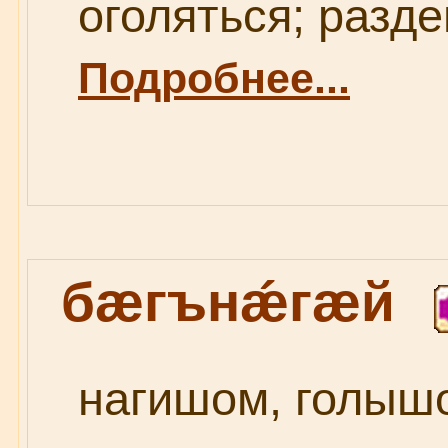
оголяться; разде
Подробнее...
бæгънǽгæй
нагишом, голышо