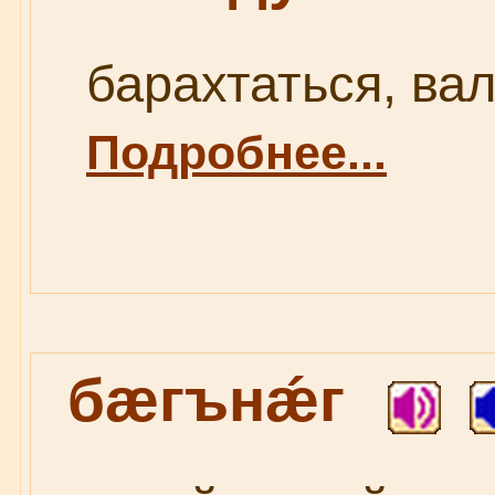
барахтаться, валя
Подробнее...
бæгънǽг