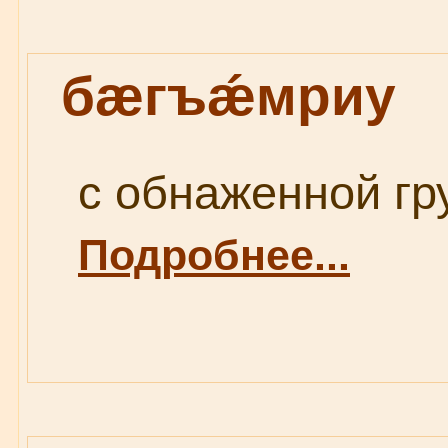
бæгъǽмриу
с обнаженной гру
Подробнее...