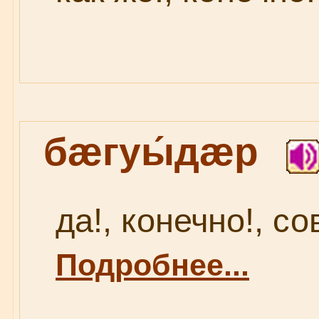
бæгуы́дæр
да!, конечно!, со
Подробнее...