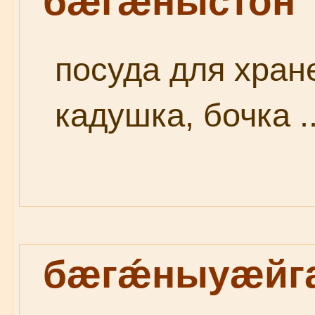
бæгǽныстон
посуда для хран
кадушка, бочка .
бæгǽныуæйг