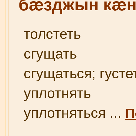
бæзджын кæ
толстеть
сгущать
сгущаться; густе
уплотнять
уплотняться ...
П