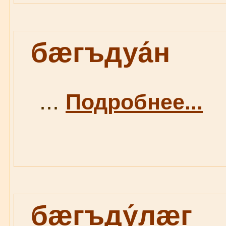
бæгъдуа́н
...
Подробнее...
бæгъду́лæг