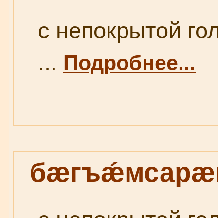
с непокрытой го
...
Подробнее...
бæгъǽмсарæ