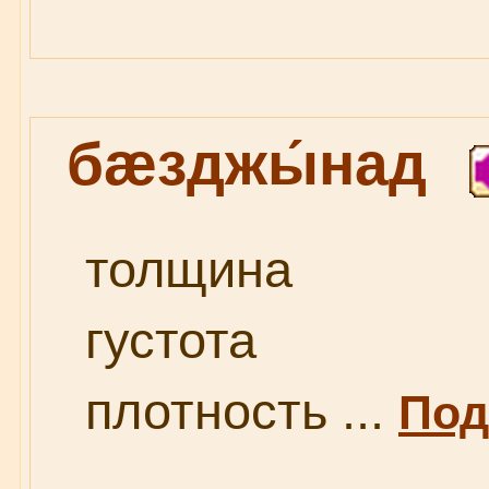
бæзджы́над
толщина
густота
плотность ...
Под