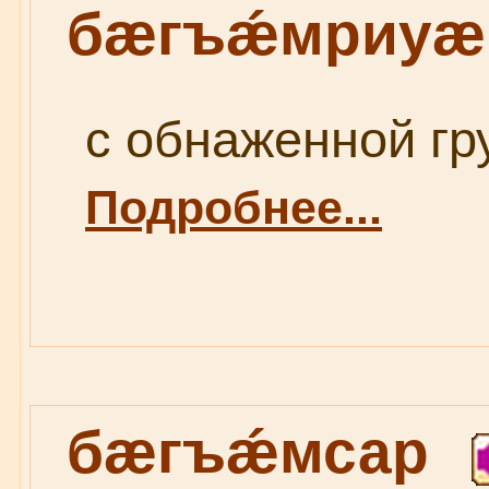
бæгъǽмриуæ
с обнаженной гру
Подробнее...
бæгъǽмсар