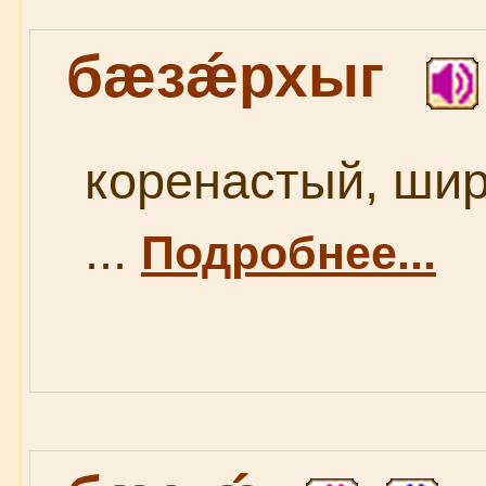
бæзǽрхыг
коренастый, шир
...
Подробнее...