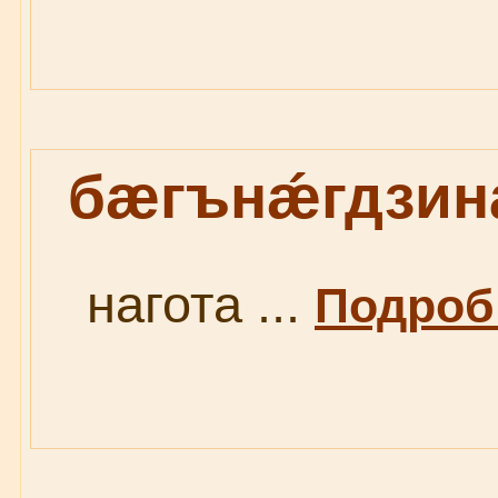
бæгънǽгдзин
нагота ...
Подробн