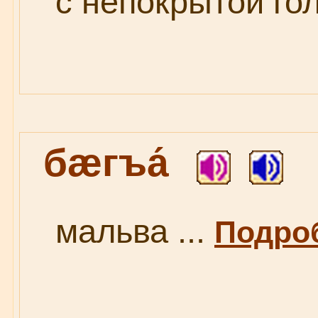
с непокрытой гол
бæгъа́
мальва ...
Подроб