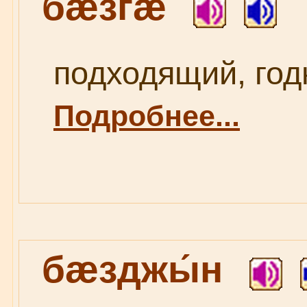
бæзгǽ
подходящий, годн
Подробнее...
бæзджы́н