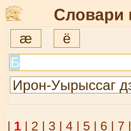
Словари 
æ
ё
|
1
|
2
|
3
|
4
|
5
|
6
|
7