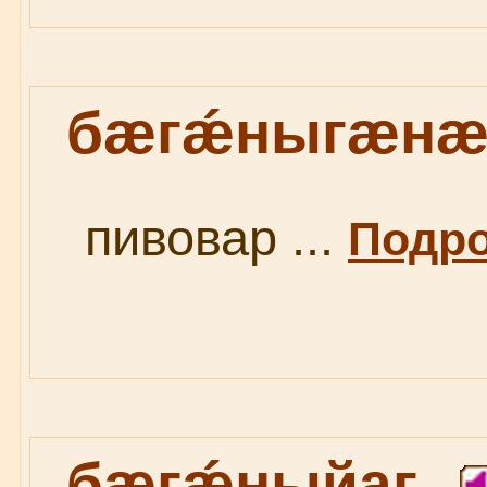
бæгǽныгæнæ
пивовар ...
Подро
бæгǽныйаг