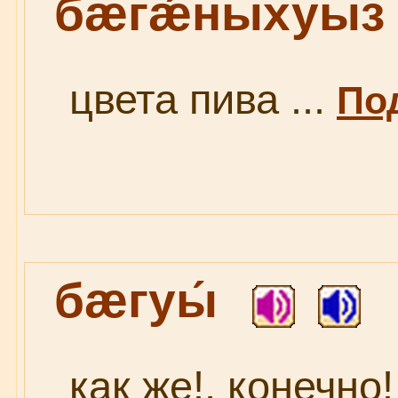
бæгǽныхуыз
цвета пива ...
Под
бæгуы́
как же!, конечно! 