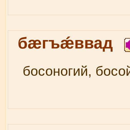
бæгъǽввад
босоногий, босой