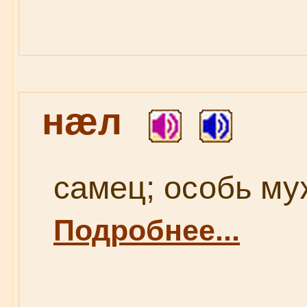
нæл
самец; особь муж
Подробнее...