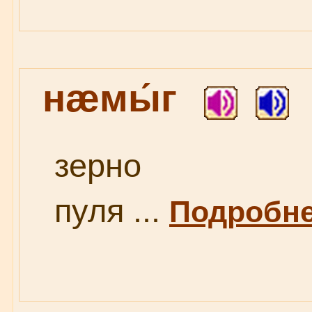
нæмы́г
зерно
пуля ...
Подробнее