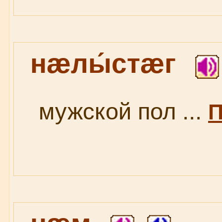
нæлы́стæг
мужской пол ...
П