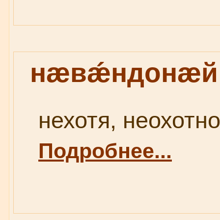
нæвǽндонæй
нехотя, неохотно
Подробнее...