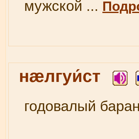
мужской ...
Подро
нæлгуи́ст
годовалый баран 