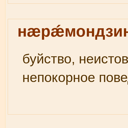
нæрǽмондзи
буйство, неистов
непокорное пове