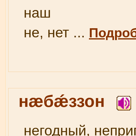
наш
не, нет ...
Подроб
нæбǽззон
негодный, непри