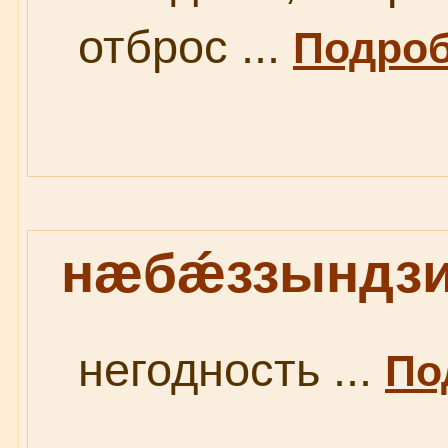
отброс ...
Подроб
нæбǽззындз
негодность ...
По