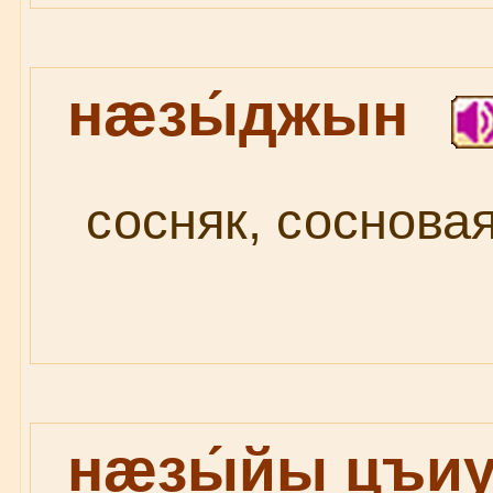
нæзы́джын
сосняк, сосновая
нæзы́йы цъи