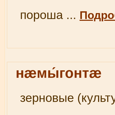
пороша ...
Подроб
нæмы́гонтæ
зерновые (культу