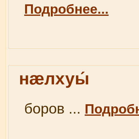
Подробнее...
нæлхуы́
боров ...
Подробн