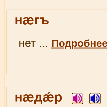
нæгъ
нет ...
Подробнее.
нæдǽр