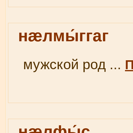
нæлмы́ггаг
мужской род ...
П
нæлфы́с