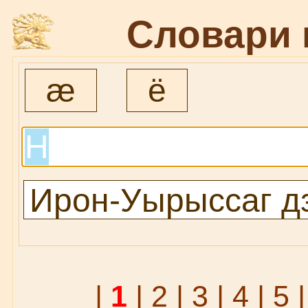
Словари 
æ
ё
|
1
|
2
|
3
|
4
|
5
|