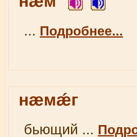
нæм
...
Подробнее...
нæмǽг
бьющий ...
Подро