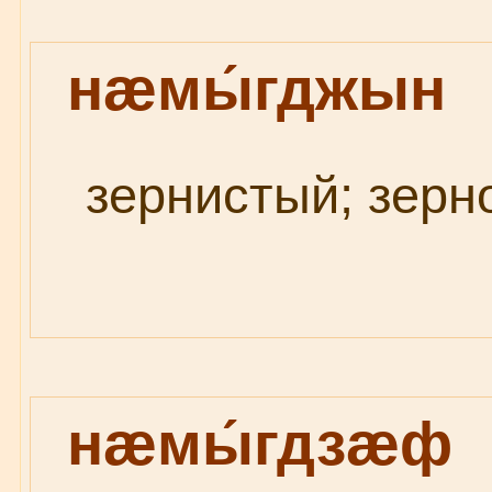
нæмы́гджын
зернистый; зерно
нæмы́гдзæф