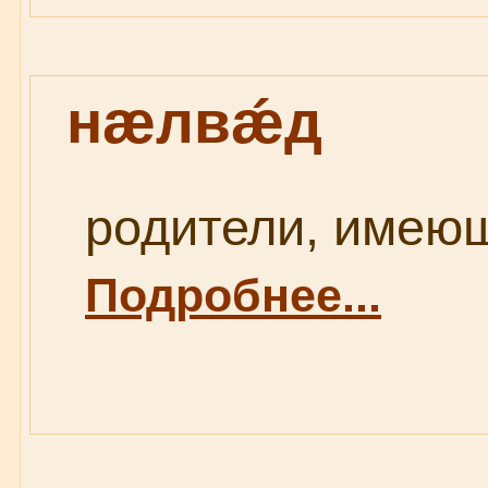
нæлвǽд
родители, имеющ
Подробнее...