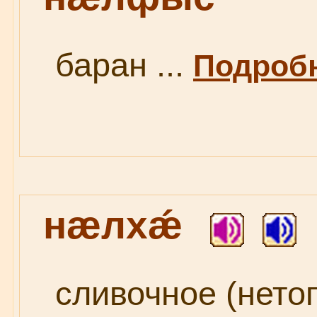
баран ...
Подробн
нæлхǽ
сливочное (нетоп