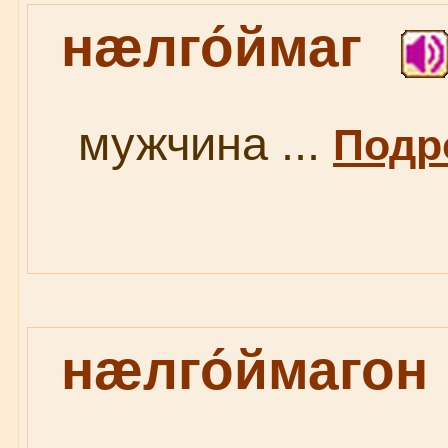
нæлго́ймаг
мужчина ...
Подро
нæлго́ймагон