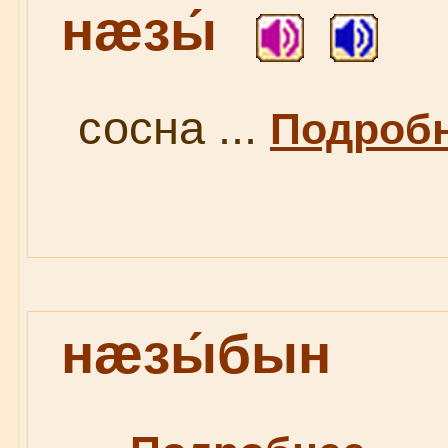
нæзы́
сосна ...
Подробн
нæзы́бын