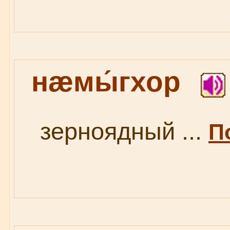
нæмы́гхор
зерноядный ...
П