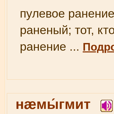
пулевое ранени
раненый; тот, кт
ранение ...
Подро
нæмы́гмит