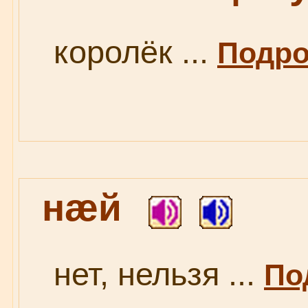
королёк ...
Подро
нæй
нет, нельзя ...
По