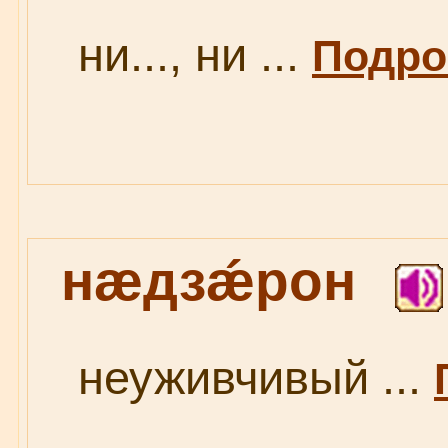
ни..., ни ...
Подроб
нæдзǽрон
неуживчивый ...