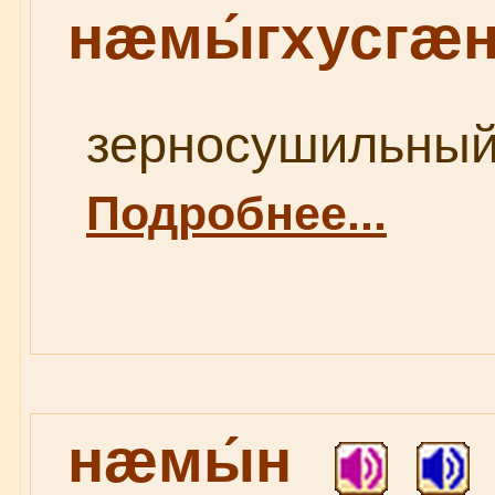
нæмы́гхусгæ
зерносушильный (
Подробнее...
нæмы́н