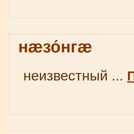
нæзо́нгæ
неизвестный ...
П