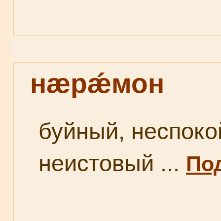
нæрǽмон
буйный, неспоко
неистовый ...
Под