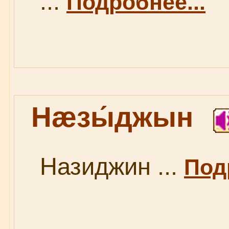
...
Подробнее...
Нæзы́джын
Назиджин ...
Под