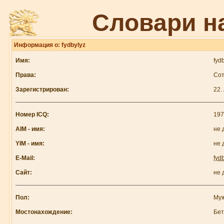
Словари н
Информация о: fydbylyz
Имя:
fyd
Права:
Сот
Зарегистрирован:
22.
Номер ICQ:
197
AIM - имя:
не 
YIM - имя:
не 
E-Mail:
fyd
Сайт:
не 
Пол:
Му
Мостонахождение:
Бе