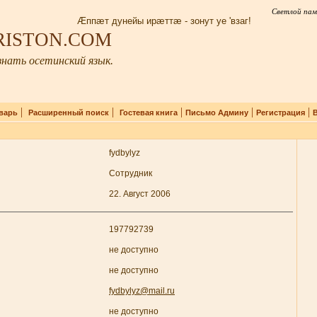
Светлой пам
Æппæт дунейы ирæттæ - зонут уе 'взаг!
IRISTON.COM
нать осетинский язык.
|
|
|
|
|
варь
Расширенный поиск
Гостевая книга
Письмо Админу
Регистрация
fydbylyz
Сотрудник
22. Август 2006
197792739
не доступно
не доступно
fydbylyz@mail.ru
не доступно