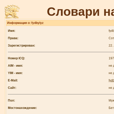
Словари н
Информация о: fydbylyz
Имя:
fyd
Права:
Сот
Зарегистрирован:
22.
Номер ICQ:
197
AIM - имя:
не 
YIM - имя:
не 
E-Mail:
fyd
Сайт:
не 
Пол:
Му
Мостонахождение:
Бе