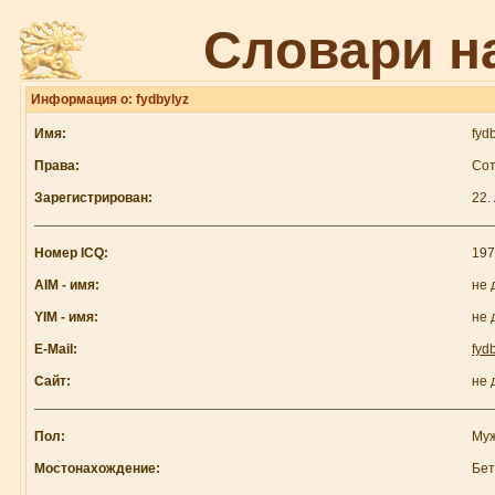
Словари н
Информация о: fydbylyz
Имя:
fyd
Права:
Сот
Зарегистрирован:
22.
Номер ICQ:
197
AIM - имя:
не 
YIM - имя:
не 
E-Mail:
fyd
Сайт:
не 
Пол:
Му
Мостонахождение:
Бе