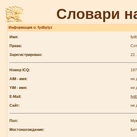
Словари н
Информация о: fydbylyz
Имя:
fyd
Права:
Сот
Зарегистрирован:
22.
Номер ICQ:
197
AIM - имя:
не 
YIM - имя:
не 
E-Mail:
fyd
Сайт:
не 
Пол:
Му
Мостонахождение:
Бе