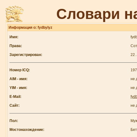
Словари н
Информация о: fydbylyz
Имя:
fyd
Права:
Сот
Зарегистрирован:
22.
Номер ICQ:
197
AIM - имя:
не 
YIM - имя:
не 
E-Mail:
fyd
Сайт:
не 
Пол:
Му
Мостонахождение:
Бе