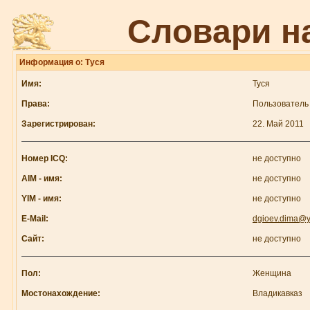
Словари н
Информация о: Туся
Имя:
Туся
Права:
Пользователь
Зарегистрирован:
22. Май 2011
Номер ICQ:
не доступно
AIM - имя:
не доступно
YIM - имя:
не доступно
E-Mail:
dgioev.dima@y
Сайт:
не доступно
Пол:
Женщина
Мостонахождение:
Владикавказ