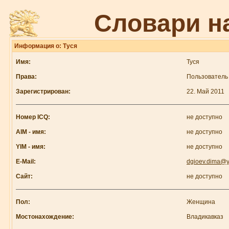
Словари н
Информация о: Туся
Имя:
Туся
Права:
Пользователь
Зарегистрирован:
22. Май 2011
Номер ICQ:
не доступно
AIM - имя:
не доступно
YIM - имя:
не доступно
E-Mail:
dgioev.dima@y
Сайт:
не доступно
Пол:
Женщина
Мостонахождение:
Владикавказ