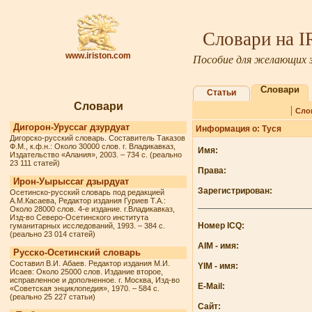
Словари на 
www.iriston.com
Пособие для желающих з
Словари
Статьи
Словари
|
Сло
Дигорон-Уруссаг дзурдуат
Информация о: Туся
Дигорско-русский словарь. Составитель Таказов
Ф.М., к.ф.н.: Около 30000 слов. г. Владикавказ,
Имя:
Издательство «Алания», 2003. – 734 с. (реально
23 111 статей)
Права:
Ирон-Уырыссаг дзырдуат
Зарегистрирован:
Осетинско-русский словарь под редакцией
А.М.Касаева, Редактор издания Гуриев Т.А.:
Около 28000 слов. 4-е издание. г.Владикавказ,
Изд-во Северо-Осетинского института
Номер ICQ:
гуманитарных исследований, 1993. – 384 с.
(реально 23 014 статей)
AIM - имя:
Русско-Осетинский словарь
Составил В.И. Абаев. Редактор издания М.И.
YIM - имя:
Исаев: Около 25000 слов. Издание второе,
исправленное и дополненное. г. Москва, Изд-во
E-Mail:
«Советская энциклопедия», 1970. – 584 с.
(реально 25 227 статьи)
Сайт: