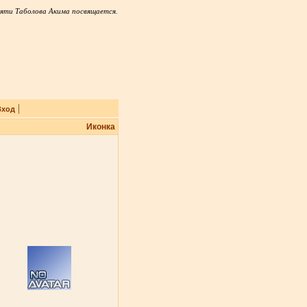
яти Таболова Акима посвящается.
|
Вход
Иконка