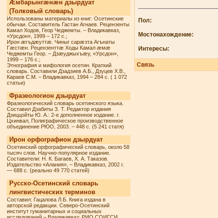
Æмбарынгæнæн дзырдуат
(Толковый словарь)
Использованы материалы из книг: Осетинские
Пол:
обычаи. Составитель Гастан Агнаев. Рецензенты
Камал Ходов, Геор Чеджемты. – Владикавказ,
Мостонахождение:
«Урсдон», 1999 – 172 с.;
Ирон æгъдæуттæ. Чиныг сарæзта Агънаты
Гæстæн. Рецензенттæ Ходы Камал æмæ
Интересы:
Чеджемты Геор. – Дзæуджыхъæу, «Урсдон»,
1999 – 176 с.;
Связь
Этнография и мифология осетин. Краткий
словарь. Составили Дзадзиев А.Б., Дзуцев Х.В.,
Караев С.М. – Владикавказ, 1994 – 284 с. ( 1 072
статьи)
Фразеологион дзырдуат
Фразеологический словарь осетинского языка.
Составил Дзабиты З. Т. Редактор издания
Дзиццойты Ю. А.: 2-е дополненное издание. г.
Цхинвал, Полиграфическое производственное
объединение РЮО, 2003. – 448 с. (5 241 статя)
Ирон орфографион дзырдуат
Осетинский орфографический словарь, около 58
тысяч слов. Научно-популярное издание.
Составители: Н. К. Багаев, Х. А. Таказов.
Издательство «Алания», – Владикавказ, 2002 г.
— 688 с. (реально 49 770 статей)
Русско-Осетинский словарь
лингвистических терминов
Составил: Гацалова Л.Б. Книга издана в
авторской редакции. Северо-Осетинский
институт гуманитарных и социальных
исследований – Владикавказ: РИО СОИГСИ,