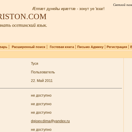
Светлой пам
Æппæт дунейы ирæттæ - зонут уе 'взаг!
IRISTON.COM
нать осетинский язык.
|
|
|
|
|
варь
Расширенный поиск
Гостевая книга
Письмо Админу
Регистрация
Туся
Пользователь
22. Май 2011
не доступно
не доступно
не доступно
dgioev.dima@yandex.ru
не доступно