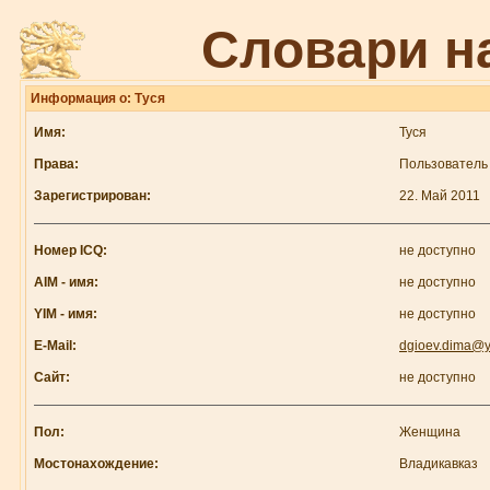
Словари н
Информация о: Туся
Имя:
Туся
Права:
Пользователь
Зарегистрирован:
22. Май 2011
Номер ICQ:
не доступно
AIM - имя:
не доступно
YIM - имя:
не доступно
E-Mail:
dgioev.dima@y
Сайт:
не доступно
Пол:
Женщина
Мостонахождение:
Владикавказ