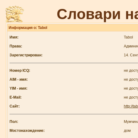
Словари н
Информация о: Tabol
Имя:
Tabol
Права:
Админи
Зарегистрирован:
14. Сен
Номер ICQ:
не дост
AIM - имя:
не дост
YIM - имя:
не дост
E-Mail:
не дост
Сайт:
http://ta
Пол:
Мужчин
Мостонахождение:
дом