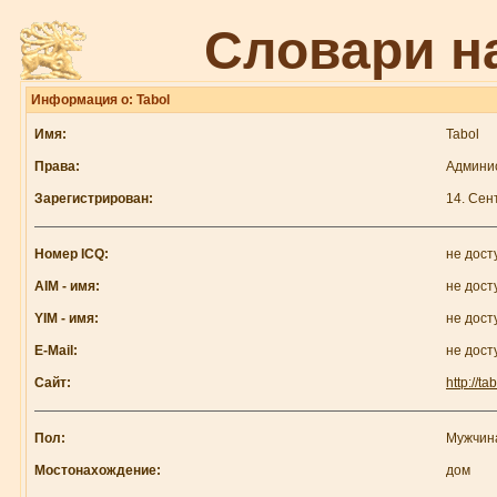
Словари н
Информация о: Tabol
Имя:
Tabol
Права:
Админи
Зарегистрирован:
14. Сен
Номер ICQ:
не дост
AIM - имя:
не дост
YIM - имя:
не дост
E-Mail:
не дост
Сайт:
http://ta
Пол:
Мужчин
Мостонахождение:
дом