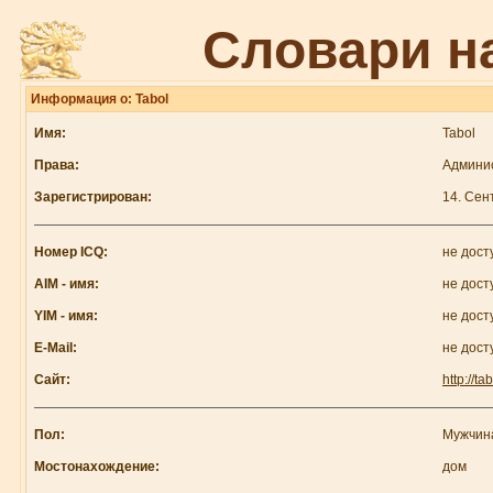
Словари н
Информация о: Tabol
Имя:
Tabol
Права:
Админи
Зарегистрирован:
14. Сен
Номер ICQ:
не дост
AIM - имя:
не дост
YIM - имя:
не дост
E-Mail:
не дост
Сайт:
http://ta
Пол:
Мужчин
Мостонахождение:
дом