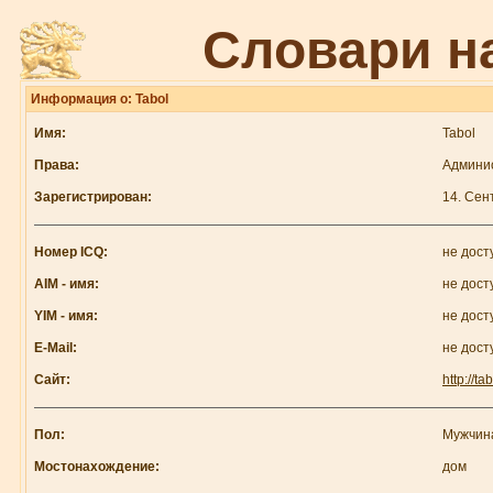
Словари н
Информация о: Tabol
Имя:
Tabol
Права:
Админи
Зарегистрирован:
14. Сен
Номер ICQ:
не дост
AIM - имя:
не дост
YIM - имя:
не дост
E-Mail:
не дост
Сайт:
http://ta
Пол:
Мужчин
Мостонахождение:
дом