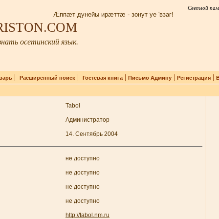
Светлой пам
Æппæт дунейы ирæттæ - зонут уе 'взаг!
IRISTON.COM
нать осетинский язык.
|
|
|
|
|
варь
Расширенный поиск
Гостевая книга
Письмо Админу
Регистрация
Tabol
Администратор
14. Сентябрь 2004
не доступно
не доступно
не доступно
не доступно
http://tabol.nm.ru