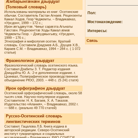
Æмбарынгæнæн дзырдуат
(Толковый словарь)
Использованы материалы из книг: Осетинские
Пол:
обычаи. Составитель Гастан Агнаев. Рецензенты
Камал Ходов, Геор Чеджемты. – Владикавказ,
Мостонахождение:
«Урсдон», 1999 – 172 с.;
Ирон æгъдæуттæ. Чиныг сарæзта Агънаты
Гæстæн. Рецензенттæ Ходы Камал æмæ
Интересы:
Чеджемты Геор. – Дзæуджыхъæу, «Урсдон»,
1999 – 176 с.;
Связь
Этнография и мифология осетин. Краткий
словарь. Составили Дзадзиев А.Б., Дзуцев Х.В.,
Караев С.М. – Владикавказ, 1994 – 284 с. ( 1 072
статьи)
Фразеологион дзырдуат
Фразеологический словарь осетинского языка.
Составил Дзабиты З. Т. Редактор издания
Дзиццойты Ю. А.: 2-е дополненное издание. г.
Цхинвал, Полиграфическое производственное
объединение РЮО, 2003. – 448 с. (5 241 статя)
Ирон орфографион дзырдуат
Осетинский орфографический словарь, около 58
тысяч слов. Научно-популярное издание.
Составители: Н. К. Багаев, Х. А. Таказов.
Издательство «Алания», – Владикавказ, 2002 г.
— 688 с. (реально 49 770 статей)
Русско-Осетинский словарь
лингвистических терминов
Составил: Гацалова Л.Б. Книга издана в
авторской редакции. Северо-Осетинский
институт гуманитарных и социальных
исследований – Владикавказ: РИО СОИГСИ,