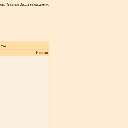
яти Таболова Акима посвящается.
|
Вход
Иконка