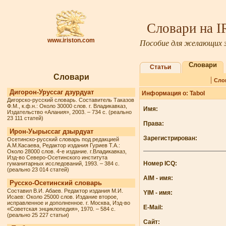
Словари на 
www.iriston.com
Пособие для желающих з
Словари
Статьи
Словари
|
Сло
Дигорон-Уруссаг дзурдуат
Информация о: Tabol
Дигорско-русский словарь. Составитель Таказов
Ф.М., к.ф.н.: Около 30000 слов. г. Владикавказ,
Имя:
Издательство «Алания», 2003. – 734 с. (реально
23 111 статей)
Права:
Ирон-Уырыссаг дзырдуат
Зарегистрирован:
Осетинско-русский словарь под редакцией
А.М.Касаева, Редактор издания Гуриев Т.А.:
Около 28000 слов. 4-е издание. г.Владикавказ,
Изд-во Северо-Осетинского института
Номер ICQ:
гуманитарных исследований, 1993. – 384 с.
(реально 23 014 статей)
AIM - имя:
Русско-Осетинский словарь
Составил В.И. Абаев. Редактор издания М.И.
YIM - имя:
Исаев: Около 25000 слов. Издание второе,
исправленное и дополненное. г. Москва, Изд-во
E-Mail:
«Советская энциклопедия», 1970. – 584 с.
(реально 25 227 статьи)
Сайт: