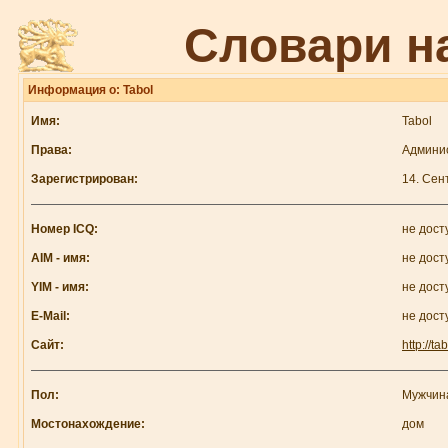
Словари н
Информация о: Tabol
Имя:
Tabol
Права:
Админи
Зарегистрирован:
14. Сен
Номер ICQ:
не дост
AIM - имя:
не дост
YIM - имя:
не дост
E-Mail:
не дост
Сайт:
http://ta
Пол:
Мужчин
Мостонахождение:
дом