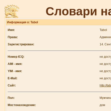
Словари н
Информация о: Tabol
Имя:
Tabol
Права:
Админи
Зарегистрирован:
14. Сен
Номер ICQ:
не дост
AIM - имя:
не дост
YIM - имя:
не дост
E-Mail:
не дост
Сайт:
http://ta
Пол:
Мужчин
Мостонахождение:
дом