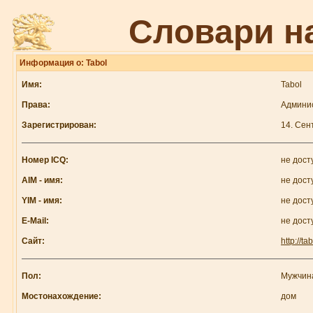
Словари н
Информация о: Tabol
Имя:
Tabol
Права:
Админи
Зарегистрирован:
14. Сен
Номер ICQ:
не дост
AIM - имя:
не дост
YIM - имя:
не дост
E-Mail:
не дост
Сайт:
http://ta
Пол:
Мужчин
Мостонахождение:
дом