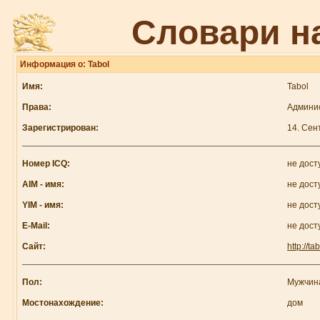
Словари н
Информация о: Tabol
Имя:
Tabol
Права:
Админи
Зарегистрирован:
14. Сен
Номер ICQ:
не дост
AIM - имя:
не дост
YIM - имя:
не дост
E-Mail:
не дост
Сайт:
http://ta
Пол:
Мужчин
Мостонахождение:
дом