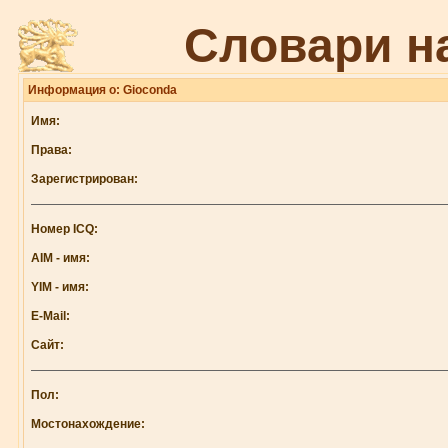
Словари н
Информация о: Gioconda
Имя:
Права:
Зарегистрирован:
Номер ICQ:
AIM - имя:
YIM - имя:
E-Mail:
Сайт:
Пол:
Мостонахождение: