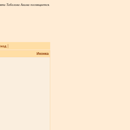
яти Таболова Акима посвящается.
|
Вход
Иконка