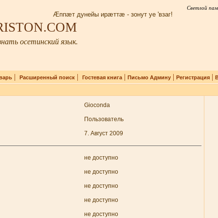
Светлой пам
Æппæт дунейы ирæттæ - зонут уе 'взаг!
IRISTON.COM
нать осетинский язык.
|
|
|
|
|
варь
Расширенный поиск
Гостевая книга
Письмо Админу
Регистрация
Gioconda
Пользователь
7. Август 2009
не доступно
не доступно
не доступно
не доступно
не доступно