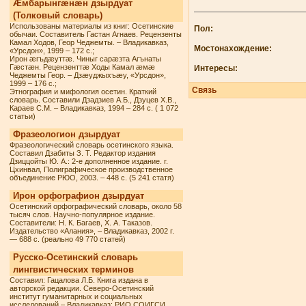
Æмбарынгæнæн дзырдуат
(Толковый словарь)
Использованы материалы из книг: Осетинские
Пол:
обычаи. Составитель Гастан Агнаев. Рецензенты
Камал Ходов, Геор Чеджемты. – Владикавказ,
Мостонахождение:
«Урсдон», 1999 – 172 с.;
Ирон æгъдæуттæ. Чиныг сарæзта Агънаты
Гæстæн. Рецензенттæ Ходы Камал æмæ
Интересы:
Чеджемты Геор. – Дзæуджыхъæу, «Урсдон»,
1999 – 176 с.;
Связь
Этнография и мифология осетин. Краткий
словарь. Составили Дзадзиев А.Б., Дзуцев Х.В.,
Караев С.М. – Владикавказ, 1994 – 284 с. ( 1 072
статьи)
Фразеологион дзырдуат
Фразеологический словарь осетинского языка.
Составил Дзабиты З. Т. Редактор издания
Дзиццойты Ю. А.: 2-е дополненное издание. г.
Цхинвал, Полиграфическое производственное
объединение РЮО, 2003. – 448 с. (5 241 статя)
Ирон орфографион дзырдуат
Осетинский орфографический словарь, около 58
тысяч слов. Научно-популярное издание.
Составители: Н. К. Багаев, Х. А. Таказов.
Издательство «Алания», – Владикавказ, 2002 г.
— 688 с. (реально 49 770 статей)
Русско-Осетинский словарь
лингвистических терминов
Составил: Гацалова Л.Б. Книга издана в
авторской редакции. Северо-Осетинский
институт гуманитарных и социальных
исследований – Владикавказ: РИО СОИГСИ,