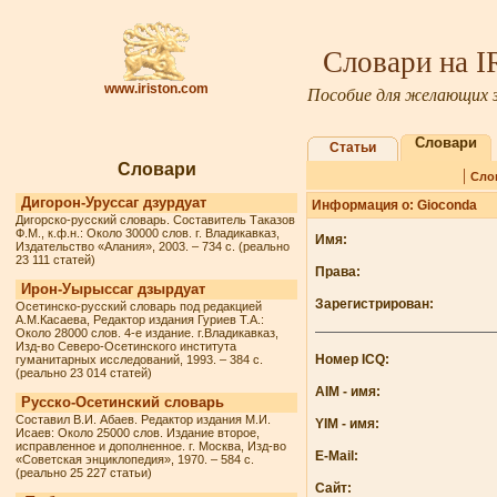
Словари на 
www.iriston.com
Пособие для желающих з
Словари
Статьи
Словари
|
Сло
Дигорон-Уруссаг дзурдуат
Информация о: Gioconda
Дигорско-русский словарь. Составитель Таказов
Ф.М., к.ф.н.: Около 30000 слов. г. Владикавказ,
Имя:
Издательство «Алания», 2003. – 734 с. (реально
23 111 статей)
Права:
Ирон-Уырыссаг дзырдуат
Зарегистрирован:
Осетинско-русский словарь под редакцией
А.М.Касаева, Редактор издания Гуриев Т.А.:
Около 28000 слов. 4-е издание. г.Владикавказ,
Изд-во Северо-Осетинского института
Номер ICQ:
гуманитарных исследований, 1993. – 384 с.
(реально 23 014 статей)
AIM - имя:
Русско-Осетинский словарь
Составил В.И. Абаев. Редактор издания М.И.
YIM - имя:
Исаев: Около 25000 слов. Издание второе,
исправленное и дополненное. г. Москва, Изд-во
E-Mail:
«Советская энциклопедия», 1970. – 584 с.
(реально 25 227 статьи)
Сайт: