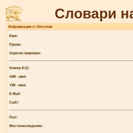
Словари н
Информация о: Gioconda
Имя:
Права:
Зарегистрирован:
Номер ICQ:
AIM - имя:
YIM - имя:
E-Mail:
Сайт:
Пол:
Мостонахождение: