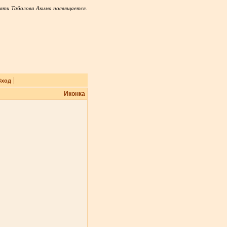
яти Таболова Акима посвящается.
|
Вход
Иконка