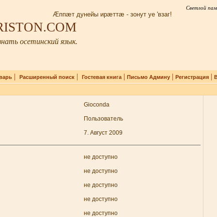
Светлой пам
Æппæт дунейы ирæттæ - зонут уе 'взаг!
IRISTON.COM
нать осетинский язык.
|
|
|
|
|
варь
Расширенный поиск
Гостевая книга
Письмо Админу
Регистрация
Gioconda
Пользователь
7. Август 2009
не доступно
не доступно
не доступно
не доступно
не доступно