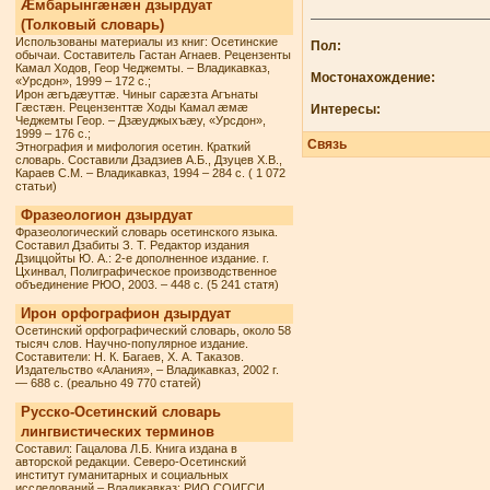
Æмбарынгæнæн дзырдуат
(Толковый словарь)
Использованы материалы из книг: Осетинские
Пол:
обычаи. Составитель Гастан Агнаев. Рецензенты
Камал Ходов, Геор Чеджемты. – Владикавказ,
Мостонахождение:
«Урсдон», 1999 – 172 с.;
Ирон æгъдæуттæ. Чиныг сарæзта Агънаты
Гæстæн. Рецензенттæ Ходы Камал æмæ
Интересы:
Чеджемты Геор. – Дзæуджыхъæу, «Урсдон»,
1999 – 176 с.;
Связь
Этнография и мифология осетин. Краткий
словарь. Составили Дзадзиев А.Б., Дзуцев Х.В.,
Караев С.М. – Владикавказ, 1994 – 284 с. ( 1 072
статьи)
Фразеологион дзырдуат
Фразеологический словарь осетинского языка.
Составил Дзабиты З. Т. Редактор издания
Дзиццойты Ю. А.: 2-е дополненное издание. г.
Цхинвал, Полиграфическое производственное
объединение РЮО, 2003. – 448 с. (5 241 статя)
Ирон орфографион дзырдуат
Осетинский орфографический словарь, около 58
тысяч слов. Научно-популярное издание.
Составители: Н. К. Багаев, Х. А. Таказов.
Издательство «Алания», – Владикавказ, 2002 г.
— 688 с. (реально 49 770 статей)
Русско-Осетинский словарь
лингвистических терминов
Составил: Гацалова Л.Б. Книга издана в
авторской редакции. Северо-Осетинский
институт гуманитарных и социальных
исследований – Владикавказ: РИО СОИГСИ,