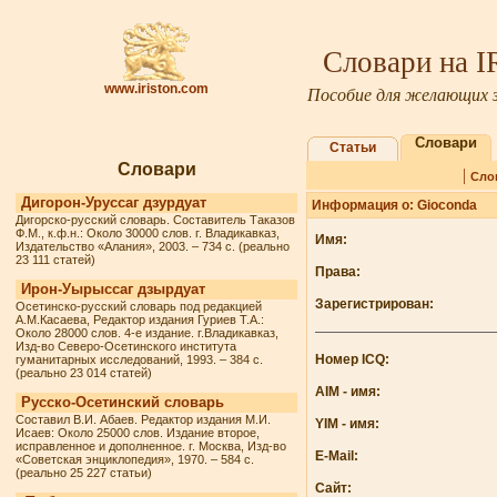
Словари на 
www.iriston.com
Пособие для желающих з
Словари
Статьи
Словари
|
Сло
Дигорон-Уруссаг дзурдуат
Информация о: Gioconda
Дигорско-русский словарь. Составитель Таказов
Ф.М., к.ф.н.: Около 30000 слов. г. Владикавказ,
Имя:
Издательство «Алания», 2003. – 734 с. (реально
23 111 статей)
Права:
Ирон-Уырыссаг дзырдуат
Зарегистрирован:
Осетинско-русский словарь под редакцией
А.М.Касаева, Редактор издания Гуриев Т.А.:
Около 28000 слов. 4-е издание. г.Владикавказ,
Изд-во Северо-Осетинского института
Номер ICQ:
гуманитарных исследований, 1993. – 384 с.
(реально 23 014 статей)
AIM - имя:
Русско-Осетинский словарь
Составил В.И. Абаев. Редактор издания М.И.
YIM - имя:
Исаев: Около 25000 слов. Издание второе,
исправленное и дополненное. г. Москва, Изд-во
E-Mail:
«Советская энциклопедия», 1970. – 584 с.
(реально 25 227 статьи)
Сайт: