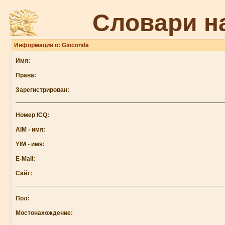
Словари н
Информация о: Gioconda
Имя:
Права:
Зарегистрирован:
Номер ICQ:
AIM - имя:
YIM - имя:
E-Mail:
Сайт:
Пол:
Мостонахождение: