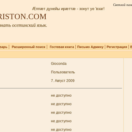
Светлой пам
Æппæт дунейы ирæттæ - зонут уе 'взаг!
IRISTON.COM
нать осетинский язык.
|
|
|
|
|
варь
Расширенный поиск
Гостевая книга
Письмо Админу
Регистрация
Gioconda
Пользователь
7. Август 2009
не доступно
не доступно
не доступно
не доступно
не доступно