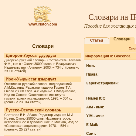
Словари на 
www.iriston.com
Пособие для желающих з
Словари
Статьи
Словари
|
Сло
Дигорон-Уруссаг дзурдуат
Информация о: Gioconda
Дигорско-русский словарь. Составитель Таказов
Ф.М., к.ф.н.: Около 30000 слов. г. Владикавказ,
Имя:
Издательство «Алания», 2003. – 734 с. (реально
23 111 статей)
Права:
Ирон-Уырыссаг дзырдуат
Зарегистрирован:
Осетинско-русский словарь под редакцией
А.М.Касаева, Редактор издания Гуриев Т.А.:
Около 28000 слов. 4-е издание. г.Владикавказ,
Изд-во Северо-Осетинского института
Номер ICQ:
гуманитарных исследований, 1993. – 384 с.
(реально 23 014 статей)
AIM - имя:
Русско-Осетинский словарь
Составил В.И. Абаев. Редактор издания М.И.
YIM - имя:
Исаев: Около 25000 слов. Издание второе,
исправленное и дополненное. г. Москва, Изд-во
E-Mail:
«Советская энциклопедия», 1970. – 584 с.
(реально 25 227 статьи)
Сайт: