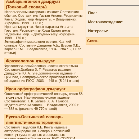
Æмбарынгæнæн дзырдуат
(Толковый словарь)
Использованы материалы из книг: Осетинские
Пол:
обычаи. Составитель Гастан Агнаев. Рецензенты
Камал Ходов, Геор Чеджемты. – Владикавказ,
Мостонахождение:
«Урсдон», 1999 – 172 с.;
Ирон æгъдæуттæ. Чиныг сарæзта Агънаты
Гæстæн. Рецензенттæ Ходы Камал æмæ
Интересы:
Чеджемты Геор. – Дзæуджыхъæу, «Урсдон»,
1999 – 176 с.;
Связь
Этнография и мифология осетин. Краткий
словарь. Составили Дзадзиев А.Б., Дзуцев Х.В.,
Караев С.М. – Владикавказ, 1994 – 284 с. ( 1 072
статьи)
Фразеологион дзырдуат
Фразеологический словарь осетинского языка.
Составил Дзабиты З. Т. Редактор издания
Дзиццойты Ю. А.: 2-е дополненное издание. г.
Цхинвал, Полиграфическое производственное
объединение РЮО, 2003. – 448 с. (5 241 статя)
Ирон орфографион дзырдуат
Осетинский орфографический словарь, около 58
тысяч слов. Научно-популярное издание.
Составители: Н. К. Багаев, Х. А. Таказов.
Издательство «Алания», – Владикавказ, 2002 г.
— 688 с. (реально 49 770 статей)
Русско-Осетинский словарь
лингвистических терминов
Составил: Гацалова Л.Б. Книга издана в
авторской редакции. Северо-Осетинский
институт гуманитарных и социальных
исследований – Владикавказ: РИО СОИГСИ,