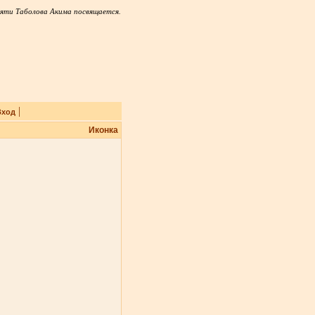
яти Таболова Акима посвящается.
|
Вход
Иконка