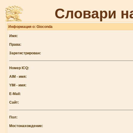
Словари н
Информация о: Gioconda
Имя:
Права:
Зарегистрирован:
Номер ICQ:
AIM - имя:
YIM - имя:
E-Mail:
Сайт:
Пол:
Мостонахождение: