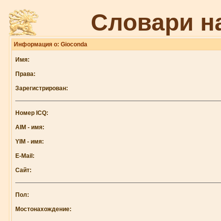
Словари н
Информация о: Gioconda
Имя:
Права:
Зарегистрирован:
Номер ICQ:
AIM - имя:
YIM - имя:
E-Mail:
Сайт:
Пол:
Мостонахождение: