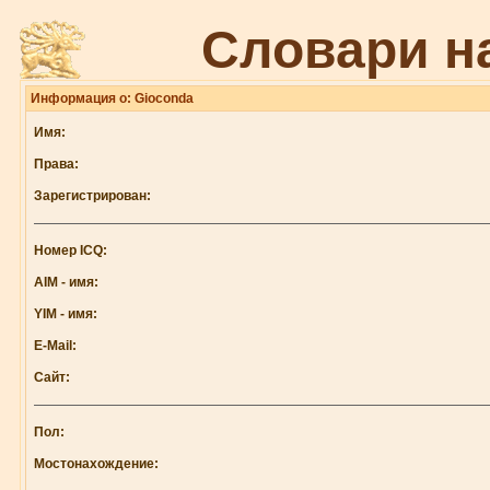
Словари н
Информация о: Gioconda
Имя:
Права:
Зарегистрирован:
Номер ICQ:
AIM - имя:
YIM - имя:
E-Mail:
Сайт:
Пол:
Мостонахождение: