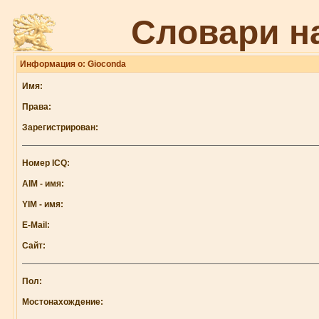
Словари н
Информация о: Gioconda
Имя:
Права:
Зарегистрирован:
Номер ICQ:
AIM - имя:
YIM - имя:
E-Mail:
Сайт:
Пол:
Мостонахождение: