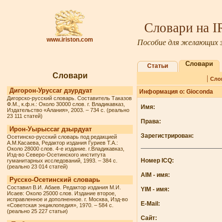
Словари на 
www.iriston.com
Пособие для желающих з
Словари
Статьи
Словари
|
Сло
Дигорон-Уруссаг дзурдуат
Информация о: Gioconda
Дигорско-русский словарь. Составитель Таказов
Ф.М., к.ф.н.: Около 30000 слов. г. Владикавказ,
Имя:
Издательство «Алания», 2003. – 734 с. (реально
23 111 статей)
Права:
Ирон-Уырыссаг дзырдуат
Зарегистрирован:
Осетинско-русский словарь под редакцией
А.М.Касаева, Редактор издания Гуриев Т.А.:
Около 28000 слов. 4-е издание. г.Владикавказ,
Изд-во Северо-Осетинского института
Номер ICQ:
гуманитарных исследований, 1993. – 384 с.
(реально 23 014 статей)
AIM - имя:
Русско-Осетинский словарь
Составил В.И. Абаев. Редактор издания М.И.
YIM - имя:
Исаев: Около 25000 слов. Издание второе,
исправленное и дополненное. г. Москва, Изд-во
E-Mail:
«Советская энциклопедия», 1970. – 584 с.
(реально 25 227 статьи)
Сайт: