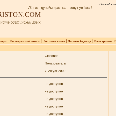
Светлой пам
Æппæт дунейы ирæттæ - зонут уе 'взаг!
IRISTON.COM
нать осетинский язык.
|
|
|
|
|
варь
Расширенный поиск
Гостевая книга
Письмо Админу
Регистрация
Gioconda
Пользователь
7. Август 2009
не доступно
не доступно
не доступно
не доступно
не доступно