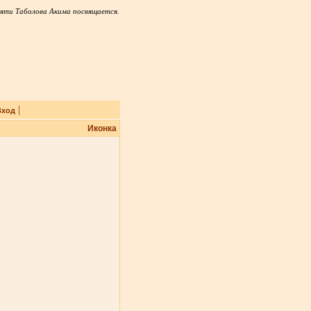
яти Таболова Акима посвящается.
|
Вход
Иконка