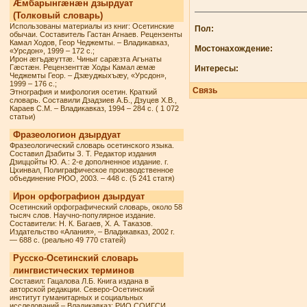
Æмбарынгæнæн дзырдуат
(Толковый словарь)
Использованы материалы из книг: Осетинские
Пол:
обычаи. Составитель Гастан Агнаев. Рецензенты
Камал Ходов, Геор Чеджемты. – Владикавказ,
Мостонахождение:
«Урсдон», 1999 – 172 с.;
Ирон æгъдæуттæ. Чиныг сарæзта Агънаты
Гæстæн. Рецензенттæ Ходы Камал æмæ
Интересы:
Чеджемты Геор. – Дзæуджыхъæу, «Урсдон»,
1999 – 176 с.;
Связь
Этнография и мифология осетин. Краткий
словарь. Составили Дзадзиев А.Б., Дзуцев Х.В.,
Караев С.М. – Владикавказ, 1994 – 284 с. ( 1 072
статьи)
Фразеологион дзырдуат
Фразеологический словарь осетинского языка.
Составил Дзабиты З. Т. Редактор издания
Дзиццойты Ю. А.: 2-е дополненное издание. г.
Цхинвал, Полиграфическое производственное
объединение РЮО, 2003. – 448 с. (5 241 статя)
Ирон орфографион дзырдуат
Осетинский орфографический словарь, около 58
тысяч слов. Научно-популярное издание.
Составители: Н. К. Багаев, Х. А. Таказов.
Издательство «Алания», – Владикавказ, 2002 г.
— 688 с. (реально 49 770 статей)
Русско-Осетинский словарь
лингвистических терминов
Составил: Гацалова Л.Б. Книга издана в
авторской редакции. Северо-Осетинский
институт гуманитарных и социальных
исследований – Владикавказ: РИО СОИГСИ,