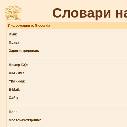
Словари н
Информация о: Gioconda
Имя:
Права:
Зарегистрирован:
Номер ICQ:
AIM - имя:
YIM - имя:
E-Mail:
Сайт:
Пол:
Мостонахождение: