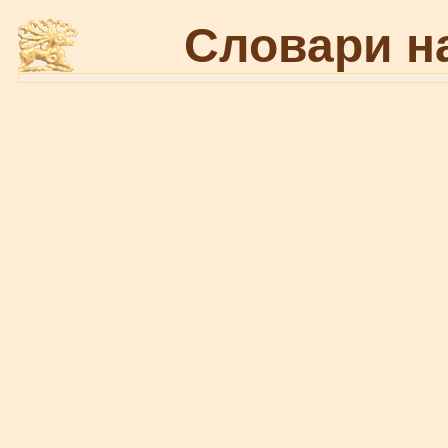
Словари н