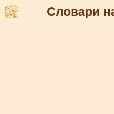
Словари н