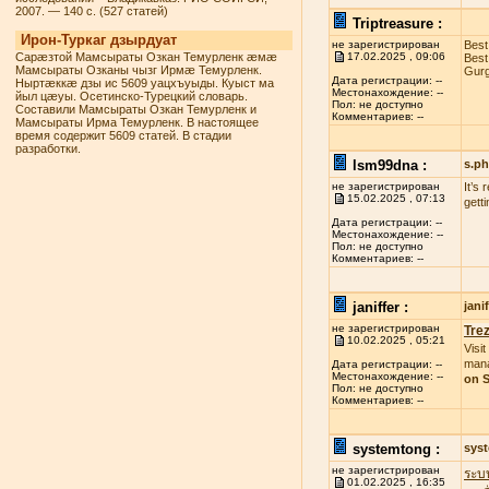
2007. — 140 с. (527 статей)
Triptreasure :
Ирон-Туркаг дзырдуат
не зарегистрирован
Best
Сарæзтой Мамсыраты Озкан Темурленк æмæ
17.02.2025 , 09:06
Best
Мамсыраты Озканы чызг Ирмæ Темурленк.
Gurg
Дата регистрации: --
Ныртæккæ дзы ис 5609 уацхъуыды. Куыст ма
Местонахождение: --
йыл цæуы. Осетинско-Турецкий словарь.
Пол: не доступно
Составили Мамсыраты Озкан Темурленк и
Комментариев: --
Мамсыраты Ирма Темурленк. В настоящее
время содержит 5609 статей. В стадии
разработки.
lsm99dna :
s.p
не зарегистрирован
It’s
15.02.2025 , 07:13
gett
Дата регистрации: --
Местонахождение: --
Пол: не доступно
Комментариев: --
janiffer :
jan
не зарегистрирован
Tre
10.02.2025 , 05:21
Visit
mana
Дата регистрации: --
Местонахождение: --
on S
Пол: не доступно
Комментариев: --
systemtong :
sys
не зарегистрирован
ระบ
01.02.2025 , 16:35