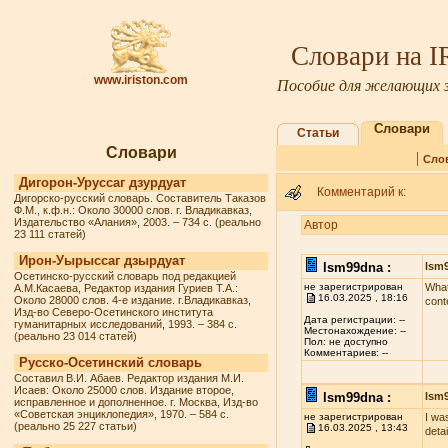
Словари на 
www.iriston.com
Пособие для желающих з
Словари
Статьи
Словари
|
Сло
Дигорон-Уруссаг дзурдуат
Комментарий к:
Дигорско-русский словарь. Составитель Таказов
Ф.М., к.ф.н.: Около 30000 слов. г. Владикавказ,
Издательство «Алания», 2003. – 734 с. (реально
Автор
23 111 статей)
Ирон-Уырыссаг дзырдуат
lsm99dna :
lsm
Осетинско-русский словарь под редакцией
не зарегистрирован
What
А.М.Касаева, Редактор издания Гуриев Т.А.:
16.03.2025 , 18:16
Около 28000 слов. 4-е издание. г.Владикавказ,
cont
Изд-во Северо-Осетинского института
Дата регистрации: --
гуманитарных исследований, 1993. – 384 с.
Местонахождение: --
(реально 23 014 статей)
Пол: не доступно
Комментариев: --
Русско-Осетинский словарь
Составил В.И. Абаев. Редактор издания М.И.
Исаев: Около 25000 слов. Издание второе,
lsm99dna :
lsm
исправленное и дополненное. г. Москва, Изд-во
«Советская энциклопедия», 1970. – 584 с.
не зарегистрирован
I wa
(реально 25 227 статьи)
16.03.2025 , 13:43
deta