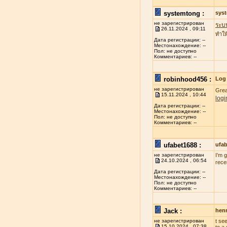
systemtong :
sys
не зарегистрирован
ระบ
26.11.2024 , 09:11
ทำให
Дата регистрации: --
Местонахождение: --
Пол: не доступно
Комментариев: --
robinhood456 :
Log 
не зарегистрирован
Grea
15.11.2024 , 10:44
logi
Дата регистрации: --
Местонахождение: --
Пол: не доступно
Комментариев: --
ufabet1688 :
ufa
не зарегистрирован
I’m 
24.10.2024 , 06:54
rece
Дата регистрации: --
Местонахождение: --
Пол: не доступно
Комментариев: --
Jack :
henr
не зарегистрирован
t se
15.10.2024 , 07:38