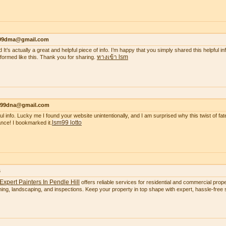
99dma@gmail.com
 It’s actually a great and helpful piece of info. I’m happy that you simply shared this helpful i
ทางเข้า lsm
nformed like this. Thank you for sharing.
99dna@gmail.com
ul info. Lucky me I found your website unintentionally, and I am surprised why this twist of fate
lsm99 lotto
nce! I bookmarked it.
s
Expert Painters In Pendle Hill
offers reliable services for residential and commercial proper
ning, landscaping, and inspections. Keep your property in top shape with expert, hassle-free s