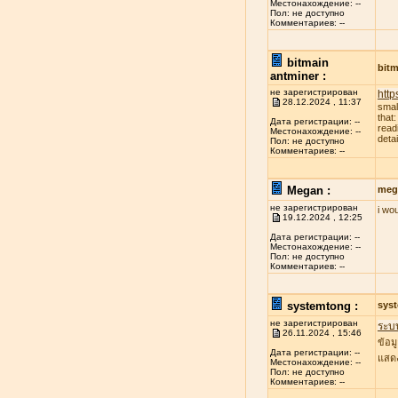
Местонахождение: --
Пол: не доступно
Комментариев: --
bitmain
bitm
antminer :
не зарегистрирован
http
28.12.2024 , 11:37
smal
that
Дата регистрации: --
read
Местонахождение: --
deta
Пол: не доступно
Комментариев: --
Megan :
meg
не зарегистрирован
i wo
19.12.2024 , 12:25
Дата регистрации: --
Местонахождение: --
Пол: не доступно
Комментариев: --
systemtong :
sys
не зарегистрирован
ระบ
26.11.2024 , 15:46
ข้อม
Дата регистрации: --
แสดง
Местонахождение: --
Пол: не доступно
Комментариев: --