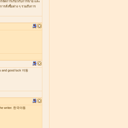
หารจัดการเกี่ยวกับการขาย และ
รสั่งซื้อต่าง ๆ รวมถึงการ
 you and good luck 야동
by the writer. 한국야동