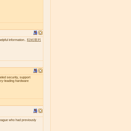
티비위키
elpful information..
leled security, support
try-leading hardware
lleague who had previously