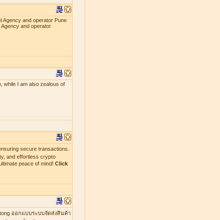
el Agency and operator Pune
l Agency and operator
, while I am also zealous of
nsuring secure transactions.
y, and effortless crypto
ultimate peace of mind!
Click
mtong ออกแบบระบบจัดส่งสินค้า