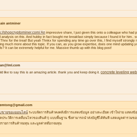
ain antminer
s://shopcryptominer.com/ An
impressive share, I just given this onto a colleague who had 
l analysis on this. And hubby in fact bought me breakfast simply because I found it for him.. 
: Thnx for the treat! But yeah Thnkx for spending any time go over this, I find myself strongly r
ing much more about this topic. If you can, as you grow expertise, does one mind updating y
ils? It can be extremely helpful for me. Massive thumb up with this blog post!
an@lml.com
concrete leveling web
uld like to say this is an amazing article. thank you and keep doing it.
temtong@gmail.com
บขายของออนไลน์
ระบบจัดการสินค้าคงคลังมีการแสดงข้อมูล อย่างละเอียด เข้าใจง่าย แสดงข้อ
ูลประวัติการเคลื่อนไหวของสินค้า) แบบพื้นฐาน ซึ่งสามารถนำส่งบัญชีได้ทันที แสดงมูลค่ารวมของ
รายการสินค้าจมทุน และมูลค่าสต๊อกจมทุน