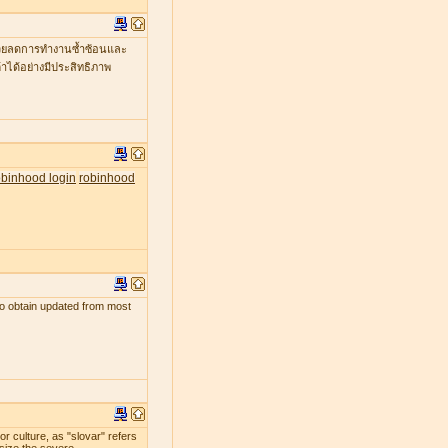
ะช่วยลดการทำงานซ้ำซ้อนและ
าได้อย่างมีประสิทธิภาพ
obinhood login
robinhood
s to obtain updated from most
r culture, as "slovar" refers