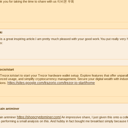
k you for taking the time to share with us 티비몬 우회
ki
 is a great inspiring article.I am pretty much pleased with your good work.You put really very h
s:
or.io/start
t Trezor.io/start to start your Trezor hardware wallet setup. Explore features that offer unparal
nced usage, and simplify cryptocurrency management. Secure your digital wealth with indus
https://sites.google.com/trazorio.com/trezor-io-start/home
tions.
ain antminer
https://shopcryptominer.com/
ain antminer
An impressive share, I just given this onto a co
 performing a small analysis on this. And hubby in fact bought me breakfast simply because I