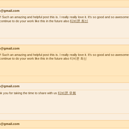
lo@gmail.com
 Such an amazing and helpful post this is. I really really love it. It's so good and so awesome
티비몬 최신
continue to do your work like this in the future also
lo@gmail.com
 Such an amazing and helpful post this is. I really really love it. It's so good and so awesome
continue to do your work like this in the future also 티비몬 최신
lo@gmail.com
티비몬 우회
k you for taking the time to share with us
lo@gmail.com