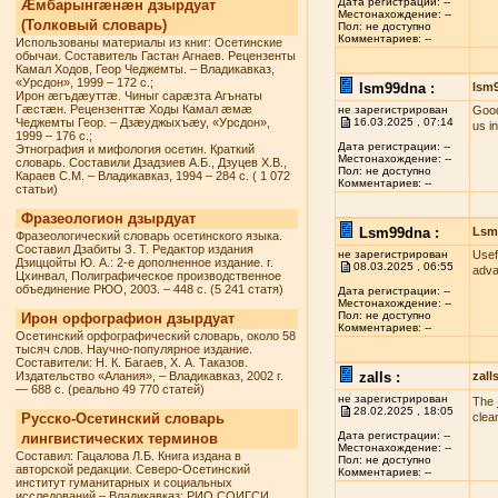
Дата регистрации: --
Æмбарынгæнæн дзырдуат
Местонахождение: --
(Толковый словарь)
Пол: не доступно
Комментариев: --
Использованы материалы из книг: Осетинские
обычаи. Составитель Гастан Агнаев. Рецензенты
Камал Ходов, Геор Чеджемты. – Владикавказ,
«Урсдон», 1999 – 172 с.;
lsm99dna :
lsm
Ирон æгъдæуттæ. Чиныг сарæзта Агънаты
Гæстæн. Рецензенттæ Ходы Камал æмæ
не зарегистрирован
Good
Чеджемты Геор. – Дзæуджыхъæу, «Урсдон»,
16.03.2025 , 07:14
us i
1999 – 176 с.;
Дата регистрации: --
Этнография и мифология осетин. Краткий
Местонахождение: --
словарь. Составили Дзадзиев А.Б., Дзуцев Х.В.,
Пол: не доступно
Караев С.М. – Владикавказ, 1994 – 284 с. ( 1 072
Комментариев: --
статьи)
Фразеологион дзырдуат
Lsm99dna :
Lsm
Фразеологический словарь осетинского языка.
Составил Дзабиты З. Т. Редактор издания
не зарегистрирован
Usef
Дзиццойты Ю. А.: 2-е дополненное издание. г.
08.03.2025 , 06:55
adva
Цхинвал, Полиграфическое производственное
объединение РЮО, 2003. – 448 с. (5 241 статя)
Дата регистрации: --
Местонахождение: --
Пол: не доступно
Ирон орфографион дзырдуат
Комментариев: --
Осетинский орфографический словарь, около 58
тысяч слов. Научно-популярное издание.
Составители: Н. К. Багаев, Х. А. Таказов.
Издательство «Алания», – Владикавказ, 2002 г.
zalls :
zall
— 688 с. (реально 49 770 статей)
не зарегистрирован
The
28.02.2025 , 18:05
Русско-Осетинский словарь
clea
Дата регистрации: --
лингвистических терминов
Местонахождение: --
Составил: Гацалова Л.Б. Книга издана в
Пол: не доступно
авторской редакции. Северо-Осетинский
Комментариев: --
институт гуманитарных и социальных
исследований – Владикавказ: РИО СОИГСИ,