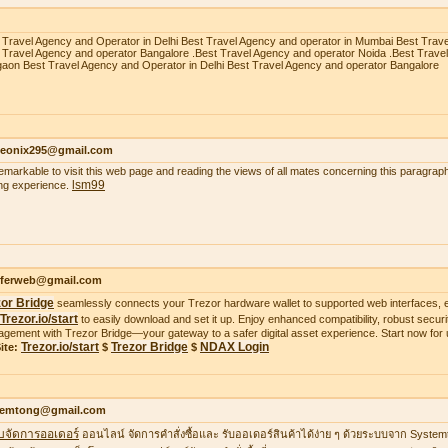
 Travel Agency and Operator in Delhi Best Travel Agency and operator in Mumbai Best Trav
 Travel Agency and operator Bangalore .Best Travel Agency and operator Noida .Best Trave
aon Best Travel Agency and Operator in Delhi Best Travel Agency and operator Bangalore
heonix295@gmail.com
 remarkable to visit this web page and reading the views of all mates concerning this paragraph
lsm99
ing experience.
ifferweb@gmail.com
zor Bridge
seamlessly connects your Trezor hardware wallet to supported web interfaces, e
Trezor.io/start
to easily download and set it up. Enjoy enhanced compatibility, robust securit
gement with Trezor Bridge—your gateway to a safer digital asset experience. Start now for 
Trezor.io/start
Trezor Bridge
NDAX Login
ite:
$
$
temtong@gmail.com
บจัดการออเดอร์
ออนไลน์ จัดการคำสั่งซื้อและ รับออเดอร์สินค้าได้ง่าย ๆ ด้วยระบบจาก Syste