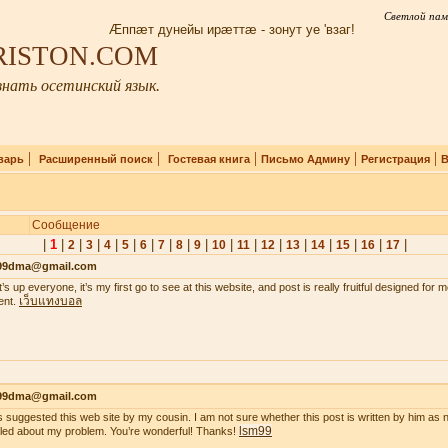
Светлой пам
Æппæт дунейы ирæттæ - зонут уе 'взаг!
IRISTON.COM
нать осетинский язык.
|
|
|
|
|
варь
Расширенный поиск
Гостевая книга
Письмо Админу
Регистрация
В
Сообщение
|
1
|
|
|
|
|
|
|
|
|
|
|
|
|
|
|
|
|
2
3
4
5
6
7
8
9
10
11
12
13
14
15
16
17
99dma@gmail.com
’s up everyone, it’s my first go to see at this website, and post is really fruitful designed for
เว็บแทงบอล
ent.
99dma@gmail.com
s suggested this web site by my cousin. I am not sure whether this post is written by him a
lsm99
iled about my problem. You’re wonderful! Thanks!