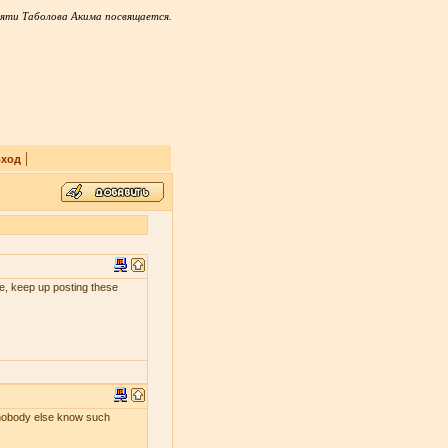
яти Таболова Акима посвящается.
|
ход
 me, keep up posting these
s nobody else know such