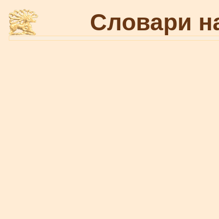
Словари н