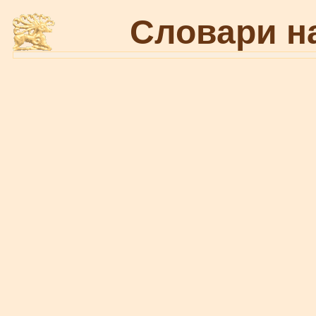
Словари н