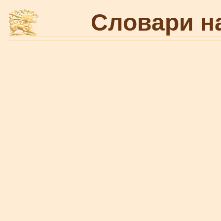
Словари н