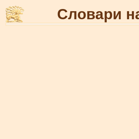
Словари н