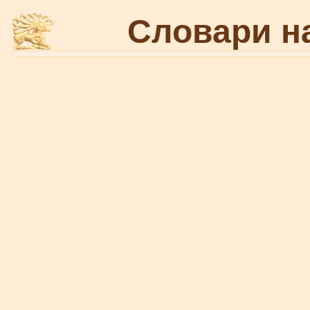
Словари н