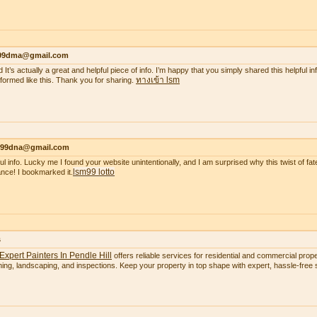
99dma@gmail.com
 It’s actually a great and helpful piece of info. I’m happy that you simply shared this helpful i
ทางเข้า lsm
nformed like this. Thank you for sharing.
99dna@gmail.com
ul info. Lucky me I found your website unintentionally, and I am surprised why this twist of fate
lsm99 lotto
nce! I bookmarked it.
s
Expert Painters In Pendle Hill
offers reliable services for residential and commercial proper
ning, landscaping, and inspections. Keep your property in top shape with expert, hassle-free s