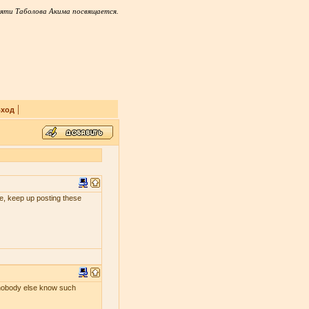
яти Таболова Акима посвящается.
|
ход
 me, keep up posting these
s nobody else know such