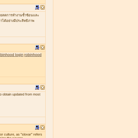
ะช่วยลดการทำงานซ้ำซ้อนและ
าได้อย่างมีประสิทธิภาพ
obinhood login
robinhood
s to obtain updated from most
r culture, as "slovar" refers