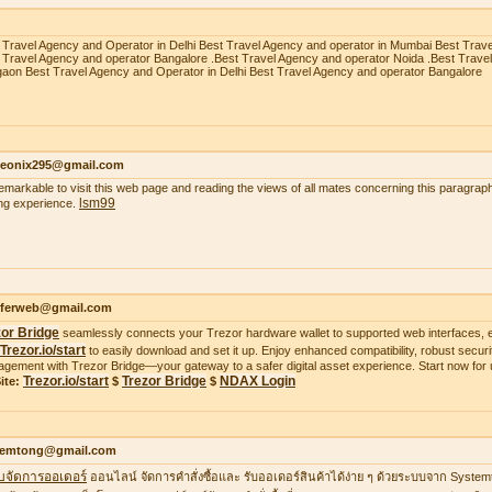
 Travel Agency and Operator in Delhi Best Travel Agency and operator in Mumbai Best Trav
 Travel Agency and operator Bangalore .Best Travel Agency and operator Noida .Best Trave
aon Best Travel Agency and Operator in Delhi Best Travel Agency and operator Bangalore
heonix295@gmail.com
 remarkable to visit this web page and reading the views of all mates concerning this paragraph
lsm99
ing experience.
ifferweb@gmail.com
zor Bridge
seamlessly connects your Trezor hardware wallet to supported web interfaces, e
Trezor.io/start
to easily download and set it up. Enjoy enhanced compatibility, robust securit
gement with Trezor Bridge—your gateway to a safer digital asset experience. Start now for 
Trezor.io/start
Trezor Bridge
NDAX Login
ite:
$
$
temtong@gmail.com
บจัดการออเดอร์
ออนไลน์ จัดการคำสั่งซื้อและ รับออเดอร์สินค้าได้ง่าย ๆ ด้วยระบบจาก Syste