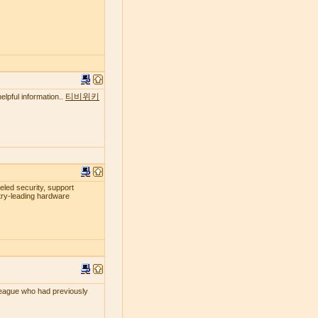
티비위키
elpful information..
leled security, support
try-leading hardware
lleague who had previously