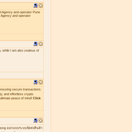
el Agency and operator Pune
l Agency and operator
, while I am also zealous of
nsuring secure transactions.
y, and effortless crypto
ultimate peace of mind!
Click
mtong ออกแบบระบบจัดส่งสินค้า