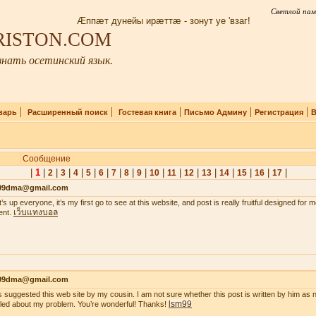
Светлой пам
Æппæт дунейы ирæттæ - зонут уе 'взаг!
IRISTON.COM
нать осетинский язык.
|
|
|
|
|
варь
Расширенный поиск
Гостевая книга
Письмо Админу
Регистрация
В
Сообщение
|
1
|
|
|
|
|
|
|
|
|
|
|
|
|
|
|
|
|
2
3
4
5
6
7
8
9
10
11
12
13
14
15
16
17
99dma@gmail.com
’s up everyone, it’s my first go to see at this website, and post is really fruitful designed for
เว็บแทงบอล
ent.
99dma@gmail.com
s suggested this web site by my cousin. I am not sure whether this post is written by him a
lsm99
iled about my problem. You’re wonderful! Thanks!