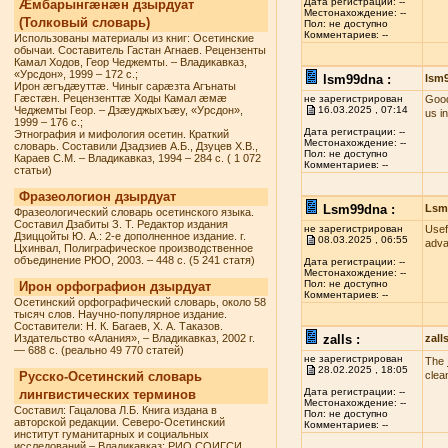
Дата регистрации: --
Æмбарынгæнæн дзырдуат
Местонахождение: --
(Толковый словарь)
Пол: не доступно
Комментариев: --
Использованы материалы из книг: Осетинские
обычаи. Составитель Гастан Агнаев. Рецензенты
Камал Ходов, Геор Чеджемты. – Владикавказ,
«Урсдон», 1999 – 172 с.;
lsm99dna :
lsm
Ирон æгъдæуттæ. Чиныг сарæзта Агънаты
Гæстæн. Рецензенттæ Ходы Камал æмæ
не зарегистрирован
Good
Чеджемты Геор. – Дзæуджыхъæу, «Урсдон»,
16.03.2025 , 07:14
us i
1999 – 176 с.;
Дата регистрации: --
Этнография и мифология осетин. Краткий
Местонахождение: --
словарь. Составили Дзадзиев А.Б., Дзуцев Х.В.,
Пол: не доступно
Караев С.М. – Владикавказ, 1994 – 284 с. ( 1 072
Комментариев: --
статьи)
Фразеологион дзырдуат
Lsm99dna :
Lsm
Фразеологический словарь осетинского языка.
Составил Дзабиты З. Т. Редактор издания
не зарегистрирован
Usef
Дзиццойты Ю. А.: 2-е дополненное издание. г.
08.03.2025 , 06:55
adva
Цхинвал, Полиграфическое производственное
объединение РЮО, 2003. – 448 с. (5 241 статя)
Дата регистрации: --
Местонахождение: --
Пол: не доступно
Ирон орфографион дзырдуат
Комментариев: --
Осетинский орфографический словарь, около 58
тысяч слов. Научно-популярное издание.
Составители: Н. К. Багаев, Х. А. Таказов.
Издательство «Алания», – Владикавказ, 2002 г.
zalls :
zall
— 688 с. (реально 49 770 статей)
не зарегистрирован
The
28.02.2025 , 18:05
Русско-Осетинский словарь
clea
Дата регистрации: --
лингвистических терминов
Местонахождение: --
Составил: Гацалова Л.Б. Книга издана в
Пол: не доступно
авторской редакции. Северо-Осетинский
Комментариев: --
институт гуманитарных и социальных
исследований – Владикавказ: РИО СОИГСИ,