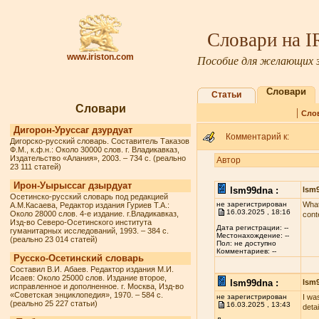
Словари на 
www.iriston.com
Пособие для желающих з
Словари
Статьи
Словари
|
Сло
Дигорон-Уруссаг дзурдуат
Комментарий к:
Дигорско-русский словарь. Составитель Таказов
Ф.М., к.ф.н.: Около 30000 слов. г. Владикавказ,
Издательство «Алания», 2003. – 734 с. (реально
Автор
23 111 статей)
Ирон-Уырыссаг дзырдуат
lsm99dna :
lsm
Осетинско-русский словарь под редакцией
не зарегистрирован
What
А.М.Касаева, Редактор издания Гуриев Т.А.:
16.03.2025 , 18:16
Около 28000 слов. 4-е издание. г.Владикавказ,
cont
Изд-во Северо-Осетинского института
Дата регистрации: --
гуманитарных исследований, 1993. – 384 с.
Местонахождение: --
(реально 23 014 статей)
Пол: не доступно
Комментариев: --
Русско-Осетинский словарь
Составил В.И. Абаев. Редактор издания М.И.
Исаев: Около 25000 слов. Издание второе,
lsm99dna :
lsm
исправленное и дополненное. г. Москва, Изд-во
«Советская энциклопедия», 1970. – 584 с.
не зарегистрирован
I wa
(реально 25 227 статьи)
16.03.2025 , 13:43
deta