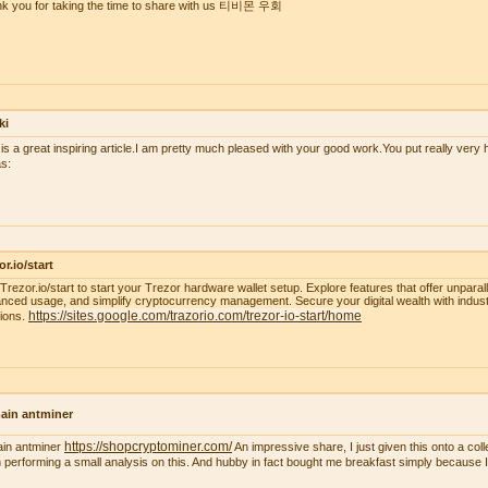
k you for taking the time to share with us 티비몬 우회
ki
 is a great inspiring article.I am pretty much pleased with your good work.You put really very h
s:
or.io/start
t Trezor.io/start to start your Trezor hardware wallet setup. Explore features that offer unparal
nced usage, and simplify cryptocurrency management. Secure your digital wealth with indus
https://sites.google.com/trazorio.com/trezor-io-start/home
tions.
ain antminer
https://shopcryptominer.com/
ain antminer
An impressive share, I just given this onto a co
 performing a small analysis on this. And hubby in fact bought me breakfast simply because I