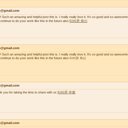
lo@gmail.com
 Such an amazing and helpful post this is. I really really love it. It's so good and so awesome
티비몬 최신
continue to do your work like this in the future also
lo@gmail.com
 Such an amazing and helpful post this is. I really really love it. It's so good and so awesome
continue to do your work like this in the future also 티비몬 최신
lo@gmail.com
티비몬 우회
k you for taking the time to share with us
lo@gmail.com