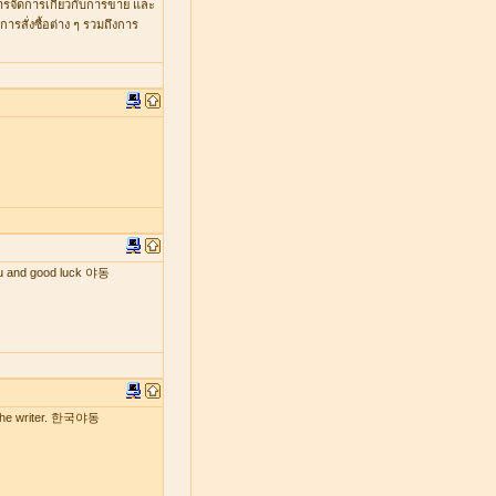
หารจัดการเกี่ยวกับการขาย และ
รสั่งซื้อต่าง ๆ รวมถึงการ
 you and good luck 야동
by the writer. 한국야동