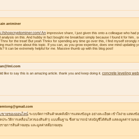
ain antminer
s://shopcryptominer.com/ An
impressive share, I just given this onto a colleague who had 
l analysis on this. And hubby in fact bought me breakfast simply because I found it for him.. 
: Thnx for the treat! But yeah Thnkx for spending any time go over this, I find myself strongly r
ing much more about this topic. If you can, as you grow expertise, does one mind updating y
ils? It can be extremely helpful for me. Massive thumb up with this blog post!
an@lml.com
concrete leveling web
uld like to say this is an amazing article. thank you and keep doing it.
temtong@gmail.com
บขายของออนไลน์
ระบบจัดการสินค้าคงคลังมีการแสดงข้อมูล อย่างละเอียด เข้าใจง่าย แสดงข้อ
ูลประวัติการเคลื่อนไหวของสินค้า) แบบพื้นฐาน ซึ่งสามารถนำส่งบัญชีได้ทันที แสดงมูลค่ารวมของ
รายการสินค้าจมทุน และมูลค่าสต๊อกจมทุน