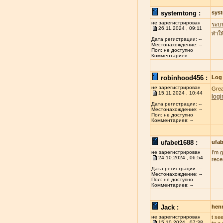
systemtong :
sys
не зарегистрирован
ระบ
26.11.2024 , 09:11
ทำให
Дата регистрации: --
Местонахождение: --
Пол: не доступно
Комментариев: --
robinhood456 :
Log 
не зарегистрирован
Grea
15.11.2024 , 10:44
logi
Дата регистрации: --
Местонахождение: --
Пол: не доступно
Комментариев: --
ufabet1688 :
ufa
не зарегистрирован
I’m 
24.10.2024 , 06:54
rece
Дата регистрации: --
Местонахождение: --
Пол: не доступно
Комментариев: --
Jack :
henr
не зарегистрирован
t se
15.10.2024 , 07:38