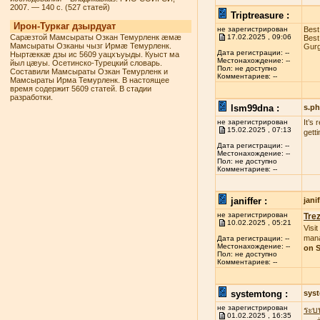
2007. — 140 с. (527 статей)
Triptreasure :
Ирон-Туркаг дзырдуат
не зарегистрирован
Best
Сарæзтой Мамсыраты Озкан Темурленк æмæ
17.02.2025 , 09:06
Best
Мамсыраты Озканы чызг Ирмæ Темурленк.
Gurg
Дата регистрации: --
Ныртæккæ дзы ис 5609 уацхъуыды. Куыст ма
Местонахождение: --
йыл цæуы. Осетинско-Турецкий словарь.
Пол: не доступно
Составили Мамсыраты Озкан Темурленк и
Комментариев: --
Мамсыраты Ирма Темурленк. В настоящее
время содержит 5609 статей. В стадии
разработки.
lsm99dna :
s.p
не зарегистрирован
It’s
15.02.2025 , 07:13
gett
Дата регистрации: --
Местонахождение: --
Пол: не доступно
Комментариев: --
janiffer :
jan
не зарегистрирован
Tre
10.02.2025 , 05:21
Visit
mana
Дата регистрации: --
Местонахождение: --
on S
Пол: не доступно
Комментариев: --
systemtong :
sys
не зарегистрирован
ระบ
01.02.2025 , 16:35