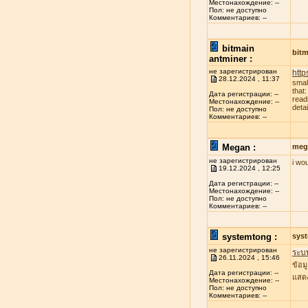
Местонахождение: --
Пол: не доступно
Комментариев: --
bitmain
bitm
antminer :
не зарегистрирован
http
28.12.2024 , 11:37
smal
that
Дата регистрации: --
read
Местонахождение: --
deta
Пол: не доступно
Комментариев: --
Megan :
meg
не зарегистрирован
i wo
19.12.2024 , 12:25
Дата регистрации: --
Местонахождение: --
Пол: не доступно
Комментариев: --
systemtong :
sys
не зарегистрирован
ระบ
26.11.2024 , 15:46
ข้อม
Дата регистрации: --
แสดง
Местонахождение: --
Пол: не доступно
Комментариев: --