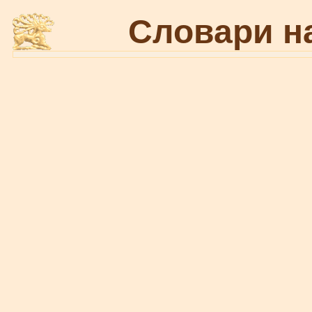
Словари н