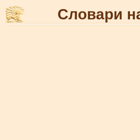
Словари н