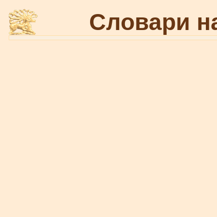
Словари н