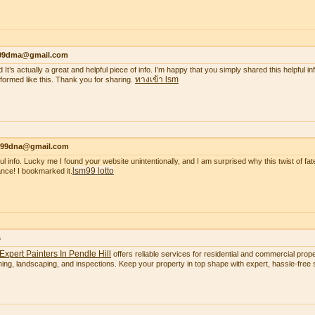
99dma@gmail.com
 It’s actually a great and helpful piece of info. I’m happy that you simply shared this helpful i
ทางเข้า lsm
nformed like this. Thank you for sharing.
99dna@gmail.com
ul info. Lucky me I found your website unintentionally, and I am surprised why this twist of fate
lsm99 lotto
nce! I bookmarked it.
s
Expert Painters In Pendle Hill
offers reliable services for residential and commercial proper
ning, landscaping, and inspections. Keep your property in top shape with expert, hassle-free s