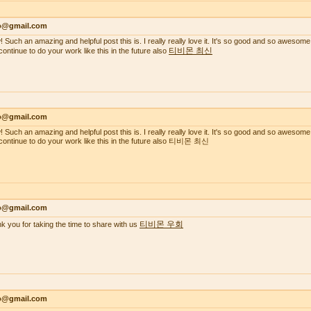
lo@gmail.com
 Such an amazing and helpful post this is. I really really love it. It's so good and so awesome
티비몬 최신
continue to do your work like this in the future also
lo@gmail.com
 Such an amazing and helpful post this is. I really really love it. It's so good and so awesome
continue to do your work like this in the future also 티비몬 최신
lo@gmail.com
티비몬 우회
k you for taking the time to share with us
lo@gmail.com