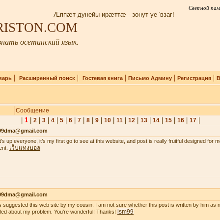
Светлой пам
Æппæт дунейы ирæттæ - зонут уе 'взаг!
IRISTON.COM
нать осетинский язык.
|
|
|
|
|
варь
Расширенный поиск
Гостевая книга
Письмо Админу
Регистрация
В
Сообщение
|
1
|
|
|
|
|
|
|
|
|
|
|
|
|
|
|
|
|
2
3
4
5
6
7
8
9
10
11
12
13
14
15
16
17
99dma@gmail.com
’s up everyone, it’s my first go to see at this website, and post is really fruitful designed for
เว็บแทงบอล
ent.
99dma@gmail.com
s suggested this web site by my cousin. I am not sure whether this post is written by him a
lsm99
iled about my problem. You’re wonderful! Thanks!