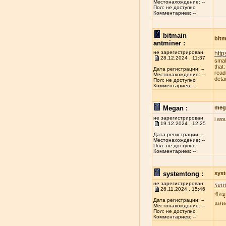
Местонахождение: --
Пол: не доступно
Комментариев: --
bitmain
bitm
antminer :
не зарегистрирован
http
28.12.2024 , 11:37
smal
that
Дата регистрации: --
read
Местонахождение: --
deta
Пол: не доступно
Комментариев: --
Megan :
meg
не зарегистрирован
i wo
19.12.2024 , 12:25
Дата регистрации: --
Местонахождение: --
Пол: не доступно
Комментариев: --
systemtong :
sys
не зарегистрирован
ระบ
26.11.2024 , 15:46
ข้อม
Дата регистрации: --
แสดง
Местонахождение: --
Пол: не доступно
Комментариев: --