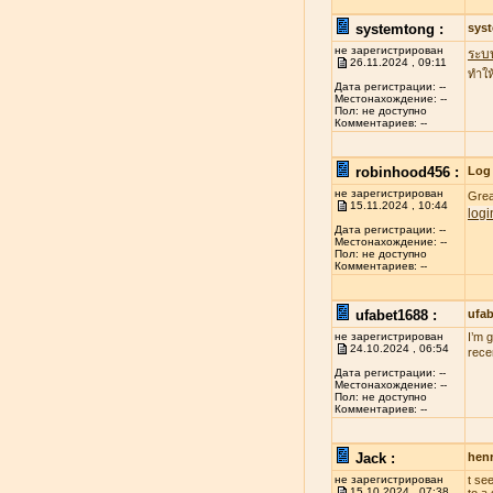
systemtong :
sys
не зарегистрирован
ระบ
26.11.2024 , 09:11
ทำให
Дата регистрации: --
Местонахождение: --
Пол: не доступно
Комментариев: --
robinhood456 :
Log 
не зарегистрирован
Grea
15.11.2024 , 10:44
logi
Дата регистрации: --
Местонахождение: --
Пол: не доступно
Комментариев: --
ufabet1688 :
ufa
не зарегистрирован
I’m 
24.10.2024 , 06:54
rece
Дата регистрации: --
Местонахождение: --
Пол: не доступно
Комментариев: --
Jack :
henr
не зарегистрирован
t se
15.10.2024 , 07:38