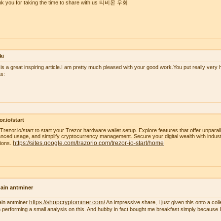
k you for taking the time to share with us 티비몬 우회
ki
 is a great inspiring article.I am pretty much pleased with your good work.You put really very h
s:
or.io/start
t Trezor.io/start to start your Trezor hardware wallet setup. Explore features that offer unparal
nced usage, and simplify cryptocurrency management. Secure your digital wealth with indus
https://sites.google.com/trazorio.com/trezor-io-start/home
tions.
ain antminer
https://shopcryptominer.com/
ain antminer
An impressive share, I just given this onto a co
 performing a small analysis on this. And hubby in fact bought me breakfast simply because I