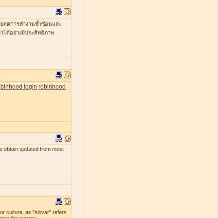
ะช่วยลดการทำงานซ้ำซ้อนและ
าได้อย่างมีประสิทธิภาพ
obinhood login
robinhood
s to obtain updated from most
r culture, as "slovar" refers