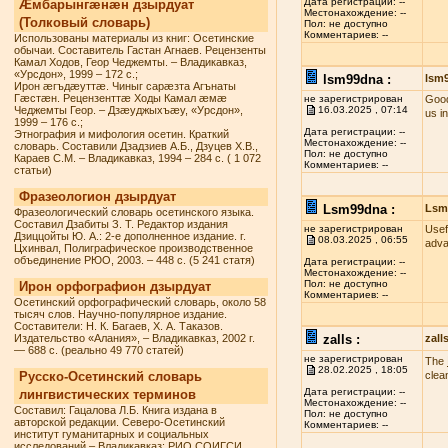
Дата регистрации: --
Æмбарынгæнæн дзырдуат
Местонахождение: --
(Толковый словарь)
Пол: не доступно
Комментариев: --
Использованы материалы из книг: Осетинские
обычаи. Составитель Гастан Агнаев. Рецензенты
Камал Ходов, Геор Чеджемты. – Владикавказ,
«Урсдон», 1999 – 172 с.;
lsm99dna :
lsm
Ирон æгъдæуттæ. Чиныг сарæзта Агънаты
Гæстæн. Рецензенттæ Ходы Камал æмæ
не зарегистрирован
Good
Чеджемты Геор. – Дзæуджыхъæу, «Урсдон»,
16.03.2025 , 07:14
us i
1999 – 176 с.;
Дата регистрации: --
Этнография и мифология осетин. Краткий
Местонахождение: --
словарь. Составили Дзадзиев А.Б., Дзуцев Х.В.,
Пол: не доступно
Караев С.М. – Владикавказ, 1994 – 284 с. ( 1 072
Комментариев: --
статьи)
Фразеологион дзырдуат
Lsm99dna :
Lsm
Фразеологический словарь осетинского языка.
Составил Дзабиты З. Т. Редактор издания
не зарегистрирован
Usef
Дзиццойты Ю. А.: 2-е дополненное издание. г.
08.03.2025 , 06:55
adva
Цхинвал, Полиграфическое производственное
объединение РЮО, 2003. – 448 с. (5 241 статя)
Дата регистрации: --
Местонахождение: --
Пол: не доступно
Ирон орфографион дзырдуат
Комментариев: --
Осетинский орфографический словарь, около 58
тысяч слов. Научно-популярное издание.
Составители: Н. К. Багаев, Х. А. Таказов.
Издательство «Алания», – Владикавказ, 2002 г.
zalls :
zall
— 688 с. (реально 49 770 статей)
не зарегистрирован
The
28.02.2025 , 18:05
Русско-Осетинский словарь
clea
Дата регистрации: --
лингвистических терминов
Местонахождение: --
Составил: Гацалова Л.Б. Книга издана в
Пол: не доступно
авторской редакции. Северо-Осетинский
Комментариев: --
институт гуманитарных и социальных
исследований – Владикавказ: РИО СОИГСИ,