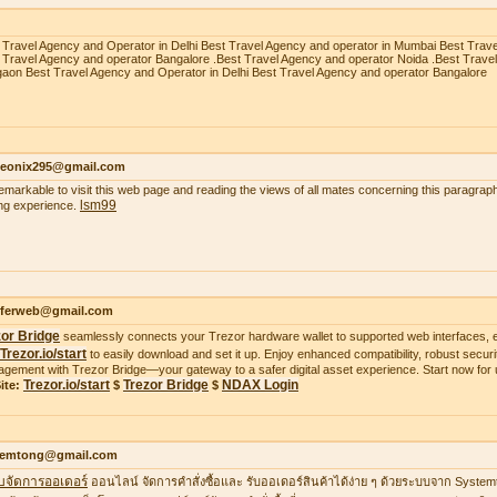
 Travel Agency and Operator in Delhi Best Travel Agency and operator in Mumbai Best Trav
 Travel Agency and operator Bangalore .Best Travel Agency and operator Noida .Best Trave
aon Best Travel Agency and Operator in Delhi Best Travel Agency and operator Bangalore
heonix295@gmail.com
 remarkable to visit this web page and reading the views of all mates concerning this paragraph
lsm99
ing experience.
ifferweb@gmail.com
zor Bridge
seamlessly connects your Trezor hardware wallet to supported web interfaces, e
Trezor.io/start
to easily download and set it up. Enjoy enhanced compatibility, robust securit
gement with Trezor Bridge—your gateway to a safer digital asset experience. Start now for 
Trezor.io/start
Trezor Bridge
NDAX Login
ite:
$
$
temtong@gmail.com
บจัดการออเดอร์
ออนไลน์ จัดการคำสั่งซื้อและ รับออเดอร์สินค้าได้ง่าย ๆ ด้วยระบบจาก Syste