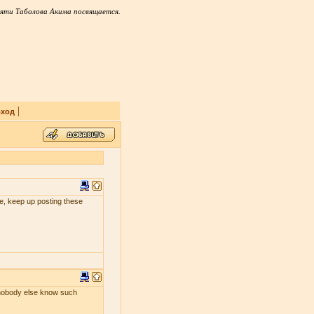
яти Таболова Акима посвящается.
|
ход
 me, keep up posting these
s nobody else know such