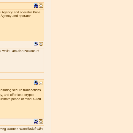
el Agency and operator Pune
l Agency and operator
, while I am also zealous of
nsuring secure transactions.
y, and effortless crypto
ultimate peace of mind!
Click
mtong ออกแบบระบบจัดส่งสินค้า