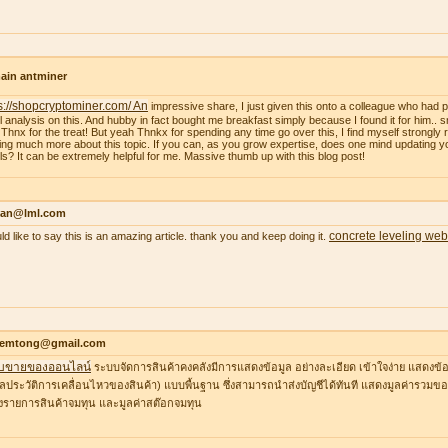
ain antminer
s://shopcryptominer.com/ An
impressive share, I just given this onto a colleague who had 
l analysis on this. And hubby in fact bought me breakfast simply because I found it for him.. 
: Thnx for the treat! But yeah Thnkx for spending any time go over this, I find myself strongly r
ing much more about this topic. If you can, as you grow expertise, does one mind updating y
ils? It can be extremely helpful for me. Massive thumb up with this blog post!
an@lml.com
concrete leveling web
uld like to say this is an amazing article. thank you and keep doing it.
temtong@gmail.com
บขายของออนไลน์
ระบบจัดการสินค้าคงคลังมีการแสดงข้อมูล อย่างละเอียด เข้าใจง่าย แสดงข้อ
ูลประวัติการเคลื่อนไหวของสินค้า) แบบพื้นฐาน ซึ่งสามารถนำส่งบัญชีได้ทันที แสดงมูลค่ารวมของ
รายการสินค้าจมทุน และมูลค่าสต๊อกจมทุน