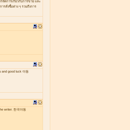
หารจัดการเกี่ยวกับการขาย และ
รสั่งซื้อต่าง ๆ รวมถึงการ
 you and good luck 야동
by the writer. 한국야동