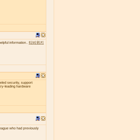
티비위키
elpful information..
leled security, support
try-leading hardware
lleague who had previously