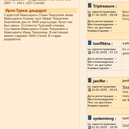
2007. — 140 с. (527 статей)
Triptreasure :
Ирон-Туркаг дзырдуат
не зарегистрирован
Best
Сарæзтой Мамсыраты Озкан Темурленк æмæ
17.02.2025 , 09:06
Best
Мамсыраты Озканы чызг Ирмæ Темурленк.
Gurg
Дата регистрации: --
Ныртæккæ дзы ис 5609 уацхъуыды. Куыст ма
Местонахождение: --
йыл цæуы. Осетинско-Турецкий словарь.
Пол: не доступно
Составили Мамсыраты Озкан Темурленк и
Комментариев: --
Мамсыраты Ирма Темурленк. В настоящее
время содержит 5609 статей. В стадии
разработки.
lsm99dna :
s.p
не зарегистрирован
It’s
15.02.2025 , 07:13
gett
Дата регистрации: --
Местонахождение: --
Пол: не доступно
Комментариев: --
janiffer :
jan
не зарегистрирован
Tre
10.02.2025 , 05:21
Visit
mana
Дата регистрации: --
Местонахождение: --
on S
Пол: не доступно
Комментариев: --
systemtong :
sys
не зарегистрирован
ระบ
01.02.2025 , 16:35