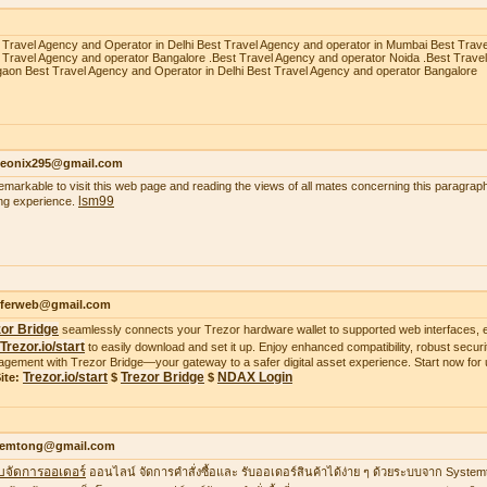
 Travel Agency and Operator in Delhi Best Travel Agency and operator in Mumbai Best Trav
 Travel Agency and operator Bangalore .Best Travel Agency and operator Noida .Best Trave
aon Best Travel Agency and Operator in Delhi Best Travel Agency and operator Bangalore
heonix295@gmail.com
 remarkable to visit this web page and reading the views of all mates concerning this paragraph
lsm99
ing experience.
ifferweb@gmail.com
zor Bridge
seamlessly connects your Trezor hardware wallet to supported web interfaces, e
Trezor.io/start
to easily download and set it up. Enjoy enhanced compatibility, robust securit
gement with Trezor Bridge—your gateway to a safer digital asset experience. Start now for 
Trezor.io/start
Trezor Bridge
NDAX Login
ite:
$
$
temtong@gmail.com
บจัดการออเดอร์
ออนไลน์ จัดการคำสั่งซื้อและ รับออเดอร์สินค้าได้ง่าย ๆ ด้วยระบบจาก Syste