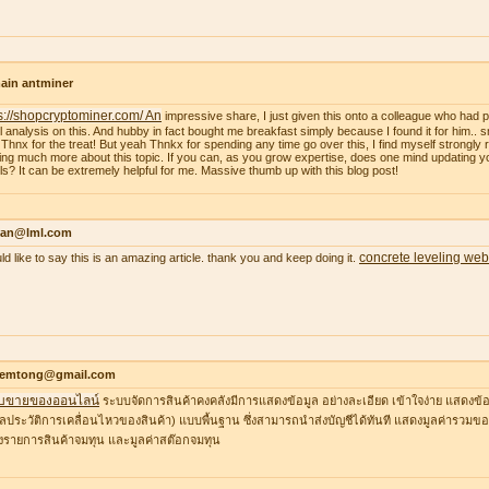
ain antminer
s://shopcryptominer.com/ An
impressive share, I just given this onto a colleague who had 
l analysis on this. And hubby in fact bought me breakfast simply because I found it for him.. 
: Thnx for the treat! But yeah Thnkx for spending any time go over this, I find myself strongly r
ing much more about this topic. If you can, as you grow expertise, does one mind updating y
ils? It can be extremely helpful for me. Massive thumb up with this blog post!
an@lml.com
concrete leveling web
uld like to say this is an amazing article. thank you and keep doing it.
temtong@gmail.com
บขายของออนไลน์
ระบบจัดการสินค้าคงคลังมีการแสดงข้อมูล อย่างละเอียด เข้าใจง่าย แสดงข้อ
ูลประวัติการเคลื่อนไหวของสินค้า) แบบพื้นฐาน ซึ่งสามารถนำส่งบัญชีได้ทันที แสดงมูลค่ารวมของ
รายการสินค้าจมทุน และมูลค่าสต๊อกจมทุน