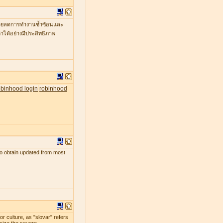
ะช่วยลดการทำงานซ้ำซ้อนและ
าได้อย่างมีประสิทธิภาพ
obinhood login
robinhood
s to obtain updated from most
r culture, as "slovar" refers