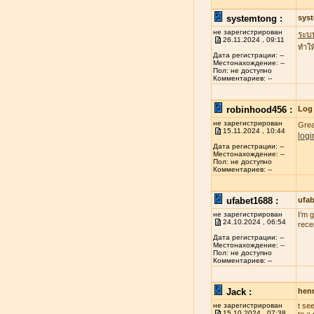
systemtong :
sys
не зарегистрирован
ระบ
26.11.2024 , 09:11
ทำให
Дата регистрации: --
Местонахождение: --
Пол: не доступно
Комментариев: --
robinhood456 :
Log 
не зарегистрирован
Grea
15.11.2024 , 10:44
logi
Дата регистрации: --
Местонахождение: --
Пол: не доступно
Комментариев: --
ufabet1688 :
ufa
не зарегистрирован
I’m 
24.10.2024 , 06:54
rece
Дата регистрации: --
Местонахождение: --
Пол: не доступно
Комментариев: --
Jack :
henr
не зарегистрирован
t se
15.10.2024 , 07:38