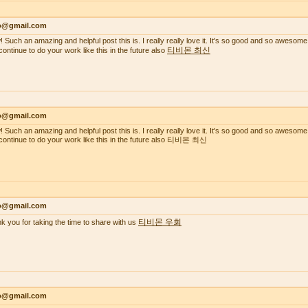
lo@gmail.com
 Such an amazing and helpful post this is. I really really love it. It's so good and so awesome
티비몬 최신
continue to do your work like this in the future also
lo@gmail.com
 Such an amazing and helpful post this is. I really really love it. It's so good and so awesome
continue to do your work like this in the future also 티비몬 최신
lo@gmail.com
티비몬 우회
k you for taking the time to share with us
lo@gmail.com