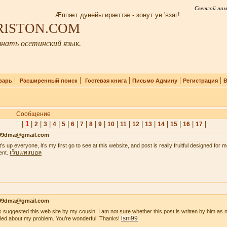
Светлой пам
Æппæт дунейы ирæттæ - зонут уе 'взаг!
IRISTON.COM
нать осетинский язык.
|
|
|
|
|
варь
Расширенный поиск
Гостевая книга
Письмо Админу
Регистрация
В
Сообщение
|
1
|
|
|
|
|
|
|
|
|
|
|
|
|
|
|
|
|
2
3
4
5
6
7
8
9
10
11
12
13
14
15
16
17
99dma@gmail.com
’s up everyone, it’s my first go to see at this website, and post is really fruitful designed for
เว็บแทงบอล
ent.
99dma@gmail.com
s suggested this web site by my cousin. I am not sure whether this post is written by him a
lsm99
iled about my problem. You’re wonderful! Thanks!