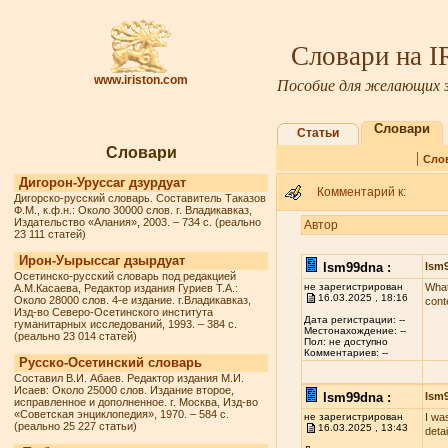
Словари на 
www.iriston.com
Пособие для желающих з
Словари
Статьи
Словари
|
Сло
Дигорон-Уруссаг дзурдуат
Комментарий к:
Дигорско-русский словарь. Составитель Таказов
Ф.М., к.ф.н.: Около 30000 слов. г. Владикавказ,
Издательство «Алания», 2003. – 734 с. (реально
Автор
23 111 статей)
Ирон-Уырыссаг дзырдуат
lsm99dna :
lsm
Осетинско-русский словарь под редакцией
не зарегистрирован
What
А.М.Касаева, Редактор издания Гуриев Т.А.:
16.03.2025 , 18:16
Около 28000 слов. 4-е издание. г.Владикавказ,
cont
Изд-во Северо-Осетинского института
Дата регистрации: --
гуманитарных исследований, 1993. – 384 с.
Местонахождение: --
(реально 23 014 статей)
Пол: не доступно
Комментариев: --
Русско-Осетинский словарь
Составил В.И. Абаев. Редактор издания М.И.
Исаев: Около 25000 слов. Издание второе,
lsm99dna :
lsm
исправленное и дополненное. г. Москва, Изд-во
«Советская энциклопедия», 1970. – 584 с.
не зарегистрирован
I wa
(реально 25 227 статьи)
16.03.2025 , 13:43
deta