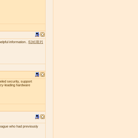
티비위키
elpful information..
leled security, support
try-leading hardware
lleague who had previously