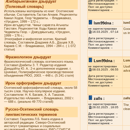
Дата регистрации: --
Æмбарынгæнæн дзырдуат
Местонахождение: --
(Толковый словарь)
Пол: не доступно
Комментариев: --
Использованы материалы из книг: Осетинские
обычаи. Составитель Гастан Агнаев. Рецензенты
Камал Ходов, Геор Чеджемты. – Владикавказ,
«Урсдон», 1999 – 172 с.;
lsm99dna :
lsm
Ирон æгъдæуттæ. Чиныг сарæзта Агънаты
Гæстæн. Рецензенттæ Ходы Камал æмæ
не зарегистрирован
Good
Чеджемты Геор. – Дзæуджыхъæу, «Урсдон»,
16.03.2025 , 07:14
us i
1999 – 176 с.;
Дата регистрации: --
Этнография и мифология осетин. Краткий
Местонахождение: --
словарь. Составили Дзадзиев А.Б., Дзуцев Х.В.,
Пол: не доступно
Караев С.М. – Владикавказ, 1994 – 284 с. ( 1 072
Комментариев: --
статьи)
Фразеологион дзырдуат
Lsm99dna :
Lsm
Фразеологический словарь осетинского языка.
Составил Дзабиты З. Т. Редактор издания
не зарегистрирован
Usef
Дзиццойты Ю. А.: 2-е дополненное издание. г.
08.03.2025 , 06:55
adva
Цхинвал, Полиграфическое производственное
объединение РЮО, 2003. – 448 с. (5 241 статя)
Дата регистрации: --
Местонахождение: --
Пол: не доступно
Ирон орфографион дзырдуат
Комментариев: --
Осетинский орфографический словарь, около 58
тысяч слов. Научно-популярное издание.
Составители: Н. К. Багаев, Х. А. Таказов.
Издательство «Алания», – Владикавказ, 2002 г.
zalls :
zall
— 688 с. (реально 49 770 статей)
не зарегистрирован
The
28.02.2025 , 18:05
Русско-Осетинский словарь
clea
Дата регистрации: --
лингвистических терминов
Местонахождение: --
Составил: Гацалова Л.Б. Книга издана в
Пол: не доступно
авторской редакции. Северо-Осетинский
Комментариев: --
институт гуманитарных и социальных
исследований – Владикавказ: РИО СОИГСИ,