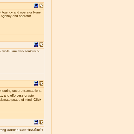
el Agency and operator Pune
l Agency and operator
, while I am also zealous of
nsuring secure transactions.
y, and effortless crypto
ultimate peace of mind!
Click
mtong ออกแบบระบบจัดส่งสินค้า