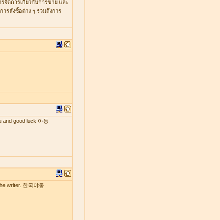
หารจัดการเกี่ยวกับการขาย และ
รสั่งซื้อต่าง ๆ รวมถึงการ
 you and good luck 야동
by the writer. 한국야동