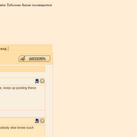
яти Таболова Акима посвящается.
|
ход
 me, keep up posting these
s nobody else know such