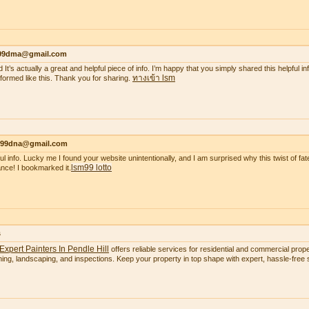
99dma@gmail.com
 It’s actually a great and helpful piece of info. I’m happy that you simply shared this helpful i
ทางเข้า lsm
nformed like this. Thank you for sharing.
99dna@gmail.com
ul info. Lucky me I found your website unintentionally, and I am surprised why this twist of fate
lsm99 lotto
nce! I bookmarked it.
s
Expert Painters In Pendle Hill
offers reliable services for residential and commercial proper
ning, landscaping, and inspections. Keep your property in top shape with expert, hassle-free s