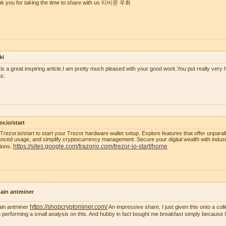
k you for taking the time to share with us 티비몬 우회
ki
 is a great inspiring article.I am pretty much pleased with your good work.You put really very h
s:
or.io/start
t Trezor.io/start to start your Trezor hardware wallet setup. Explore features that offer unparal
nced usage, and simplify cryptocurrency management. Secure your digital wealth with indus
https://sites.google.com/trazorio.com/trezor-io-start/home
tions.
ain antminer
https://shopcryptominer.com/
ain antminer
An impressive share, I just given this onto a co
 performing a small analysis on this. And hubby in fact bought me breakfast simply because I