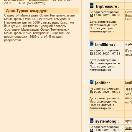
2007. — 140 с. (527 статей)
Triptreasure :
Ирон-Туркаг дзырдуат
не зарегистрирован
Best
Сарæзтой Мамсыраты Озкан Темурленк æмæ
17.02.2025 , 09:06
Best
Мамсыраты Озканы чызг Ирмæ Темурленк.
Gurg
Дата регистрации: --
Ныртæккæ дзы ис 5609 уацхъуыды. Куыст ма
Местонахождение: --
йыл цæуы. Осетинско-Турецкий словарь.
Пол: не доступно
Составили Мамсыраты Озкан Темурленк и
Комментариев: --
Мамсыраты Ирма Темурленк. В настоящее
время содержит 5609 статей. В стадии
разработки.
lsm99dna :
s.p
не зарегистрирован
It’s
15.02.2025 , 07:13
gett
Дата регистрации: --
Местонахождение: --
Пол: не доступно
Комментариев: --
janiffer :
jan
не зарегистрирован
Tre
10.02.2025 , 05:21
Visit
mana
Дата регистрации: --
Местонахождение: --
on S
Пол: не доступно
Комментариев: --
systemtong :
sys
не зарегистрирован
ระบ
01.02.2025 , 16:35