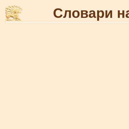
Словари н